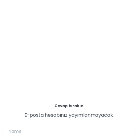
döneminde başta deprem bölgesindeki kadınlar
olmak üzere tüm kadınlara dijital okuryazarlık ve
dijital pazarlama eğitimleri sunarak ekonomik ve
sosyal hayatta daha aktif ve eşit yer almalarına
katkıda bulunuyor.
14 Nisan 2024
Devamını oku
Cevap bırakın
E-posta hesabınız yayımlanmayacak.
Name