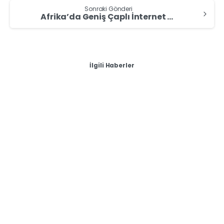
Sonraki Gönderi
Afrika’da Geniş Çaplı İnternet Kesintisi: Deniz Altı Kablolarında Arıza
İlgili Haberler
-
0
Teknoloji
Dünyanın En İnce ve En Hafif İçe Katlanan Telefonu
HONOR Magic V2 Şimdi Türkiye’de!
Katlanabilir telefon dünyasında standartları
yeniden belirleyen ve dikkatleri üzerine çeken
HONOR Magic V2, 5 Mart tarihinde SOHO House