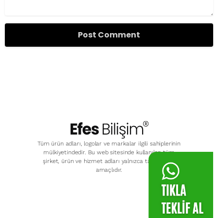
Tüm ürün adları, logolar ve markalar ilgili sahiplerinin
mülkiyetindedir. Bu web sitesinde kullanılan tüm
şirket, ürün ve hizmet adları yalnızca tanımlama
amaçlıdır.