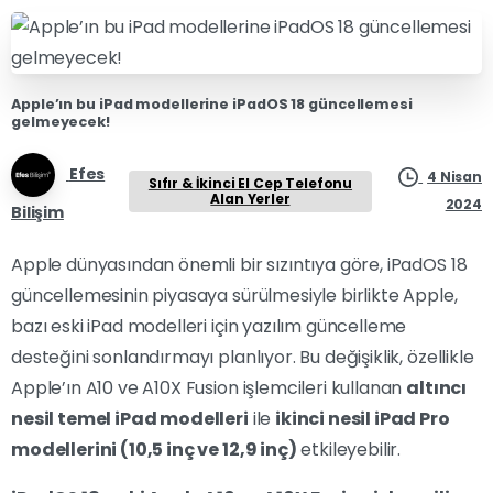
Apple’ın bu iPad modellerine iPadOS 18 güncellemesi
gelmeyecek!
Efes
4 Nisan
Sıfır & İkinci El Cep Telefonu
Alan Yerler
2024
Bilişim
Apple dünyasından önemli bir sızıntıya göre, iPadOS 18
güncellemesinin piyasaya sürülmesiyle birlikte Apple,
bazı eski iPad modelleri için yazılım güncelleme
desteğini sonlandırmayı planlıyor. Bu değişiklik, özellikle
Apple’ın A10 ve A10X Fusion işlemcileri kullanan
altıncı
nesil temel iPad modelleri
ile
ikinci nesil iPad Pro
modellerini (10,5 inç ve 12,9 inç)
etkileyebilir.