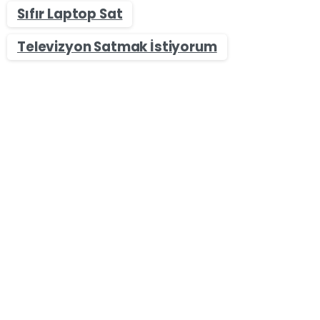
Sıfır Laptop Sat
Televizyon Satmak İstiyorum
0
-
Sıfır & İkinci El Masaüstü Bilgisayar Alan Yerler
Kayseri Masaüstü Bilgisayar Alan Yerler – Nakit
Bilgisayar Satın
Kayseri Masaüstü Bilgisayar Alan Yerler olarak
Bilgisayar sektörü piyasaya yeni oyunların ve
görüntü kalitesi yüksek oyunların ve grafiklerin