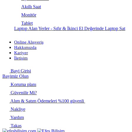
Akıllı Saat
Monitör
Tablet
Laptop Alan Yerler - Sıfır & İkinci El Değerinde Laptop Sat
Online Alışveriş
Hakkımızda
Kariyer
İletişim
Bayi Girişi
Bayimiz Olun
Koruma planı
Güvenilir Mi?
Alım & Satım Ödemeleri %100 güvenli
Nakliye
Yardım
Takas