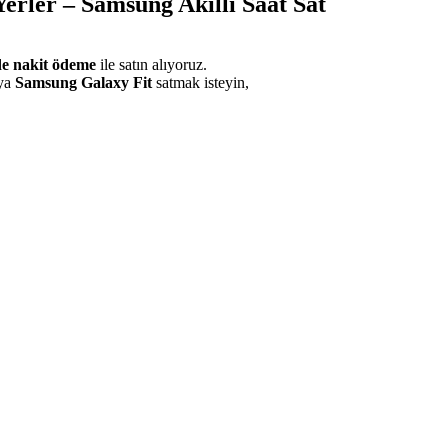
Yerler – Samsung Akıllı Saat Sat
de nakit ödeme
ile satın alıyoruz.
ya
Samsung Galaxy Fit
satmak isteyin,