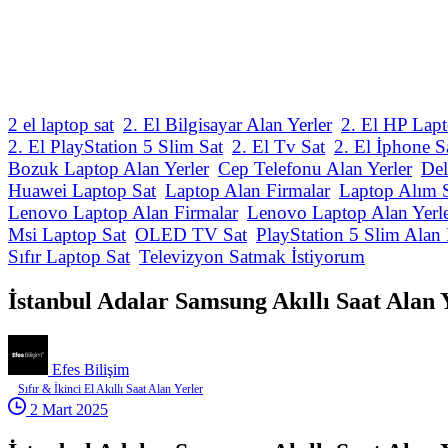
2 el laptop sat
2. El Bilgisayar Alan Yerler
2. El HP Lapt
2. El PlayStation 5 Slim Sat
2. El Tv Sat
2. El İphone S
Bozuk Laptop Alan Yerler
Cep Telefonu Alan Yerler
Del
Huawei Laptop Sat
Laptop Alan Firmalar
Laptop Alım 
Lenovo Laptop Alan Firmalar
Lenovo Laptop Alan Yerl
Msi Laptop Sat
OLED TV Sat
PlayStation 5 Slim Alan 
Sıfır Laptop Sat
Televizyon Satmak İstiyorum
İstanbul Adalar Samsung Akıllı Saat Alan 
Efes Bilişim
Sıfır & İkinci El Akıllı Saat Alan Yerler
2 Mart 2025