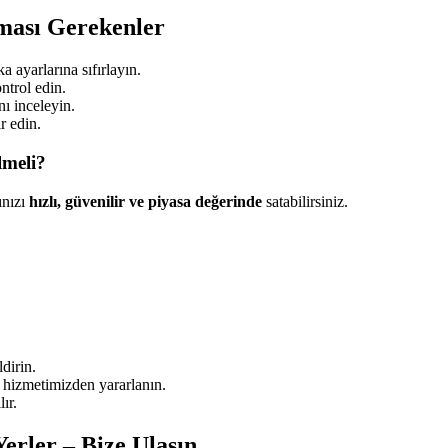
ması Gerekenler
a ayarlarına sıfırlayın.
ntrol edin.
ı inceleyin.
r edin.
lmeli?
ınızı
hızlı, güvenilir ve piyasa değerinde
satabilirsiniz.
dirin.
e hizmetimizden yararlanın.
ır.
erler – Bize Ulaşın