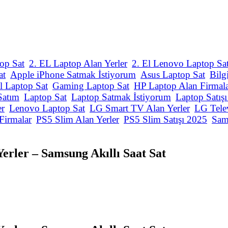
op Sat
2. EL Laptop Alan Yerler
2. El Lenovo Laptop Sa
at
Apple iPhone Satmak İstiyorum
Asus Laptop Sat
Bilg
l Laptop Sat
Gaming Laptop Sat
HP Laptop Alan Firmal
Satım
Laptop Sat
Laptop Satmak İstiyorum
Laptop Satış
er
Lenovo Laptop Sat
LG Smart TV Alan Yerler
LG Tele
Firmalar
PS5 Slim Alan Yerler
PS5 Slim Satışı 2025
Sam
Yerler – Samsung Akıllı Saat Sat