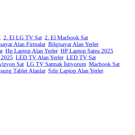
t
2. El LG TV Sat
2. El Macbook Sat
isayar Alan Firmalar
Bilgisayar Alan Yerler
ar
Hp Laptop Alan Yerler
HP Laptop Satışı 2025
ı 2025
LED TV Alan Yerler
LED TV Sat
vizyon Sat
LG TV Satmak İstiyorum
Macbook Sat
sung Tablet Alanlar
Sıfır Laptop Alan Yerler