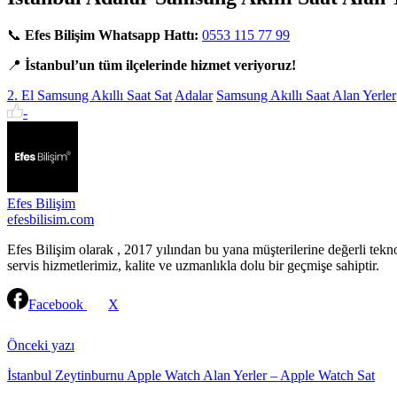
📞
Efes Bilişim Whatsapp Hattı:
0553 115 77 99
📍
İstanbul’un tüm ilçelerinde hizmet veriyoruz!
2. El Samsung Akıllı Saat Sat
Adalar
Samsung Akıllı Saat Alan Yerler
-
Efes Bilişim
efesbilisim.com
Efes Bilişim olarak , 2017 yılından bu yana müşterilerine değerli tekn
servis hizmetlerimiz, kalite ve uzmanlıkla dolu bir geçmişe sahiptir.
Facebook
X
Continue
Reading
Önceki yazı
İstanbul Zeytinburnu Apple Watch Alan Yerler – Apple Watch Sat