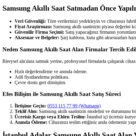
Samsung Akıllı Saat Satmadan Önce Yapıl
Veri Güvenliği:
Tüm verilerinizi yedekleyin ve cihazınızı fabrik
Fiyat Araştırması:
Samsung akıllı saatinizin piyasa değerini ko
Güvenilir Firma Seçimi:
Satış yapacağınız firmanın yorumların
Aksesuar ve Belgeler:
Şarj kablosu, kutu gibi aksesuarları hazı
Neden Samsung Akıllı Saat Alan Firmalar Tercih Edi
Bireysel alıcılara satmak yerine, profesyonel firmalarla çalışarak cihaz
Hızlı değerlendirme ve anında ödeme.
Adil fiyatlandırma politikası.
Çevre dostu geri dönüşüm.
Efes Bilişim ile Samsung Akıllı Saat Satış Süreci
İletişime Geçin:
0553 115 77 99 (Whatsapp)
Teklif Alın:
Samsung akıllı saatinizin modelini ve durumunu bil
Ücretsiz Kargo veya Elden Teslim:
İstanbul içi ücretsiz kury
Anında Ödeme:
Cihazınızı teslim ettiğiniz anda ödemeniz yapıl
İstanbul Adalar Samsung Akıllı Saat Alan Y