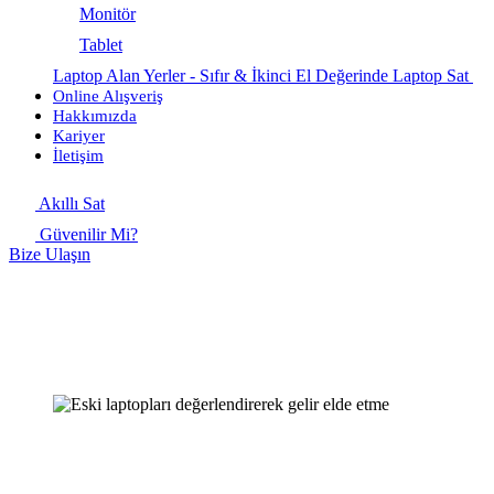
Monitör
Tablet
Laptop Alan Yerler - Sıfır & İkinci El Değerinde Laptop Sat
Online Alışveriş
Hakkımızda
Kariyer
İletişim
Akıllı Sat
Güvenilir Mi?
Bize Ulaşın