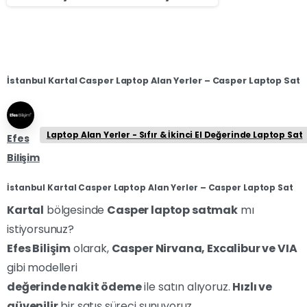
İstanbul Kartal Casper Laptop Alan Yerler – Casper Laptop Sat
Laptop Alan Yerler - Sıfır & İkinci El Değerinde Laptop Sat
Efes
Bilişim
İstanbul Kartal Casper Laptop Alan Yerler – Casper Laptop Sat
Kartal
bölgesinde
Casper laptop satmak
mı
istiyorsunuz?
Efes Bilişim
olarak,
Casper Nirvana, Excalibur ve VIA
gibi modelleri
değerinde nakit ödeme
ile satın alıyoruz.
Hızlı ve
güvenilir
bir satış süreci sunuyoruz.