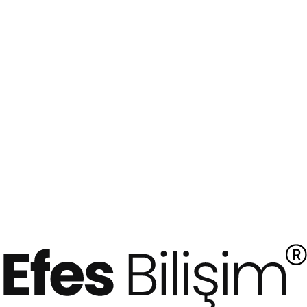
2. El ve Sıfır Antalya Muratpaşa Laptop Alan
Firmalar – Değerinde Nakit Alım Satım Merkezi
Antalya Muratpaşa bölgesinde ikinci el veya sıfır
laptopunuzu satmak mı istiyorsunuz? Efes Bilişim,
dizüstü bilgisayarlarınızı değerinde nakit ödeme ile
satın alıyor! Hızlı fiyat teklifi almak...
3 Mart 2025
Devamını oku