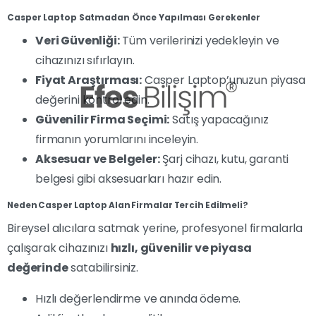
Casper Laptop Satmadan Önce Yapılması Gerekenler
Veri Güvenliği:
Tüm verilerinizi yedekleyin ve
cihazınızı sıfırlayın.
Fiyat Araştırması:
Casper Laptop’unuzun piyasa
değerini kontrol edin.
Güvenilir Firma Seçimi:
Satış yapacağınız
firmanın yorumlarını inceleyin.
Aksesuar ve Belgeler:
Şarj cihazı, kutu, garanti
belgesi gibi aksesuarları hazır edin.
Neden Casper Laptop Alan Firmalar Tercih Edilmeli?
Bireysel alıcılara satmak yerine, profesyonel firmalarla
çalışarak cihazınızı
hızlı, güvenilir ve piyasa
değerinde
satabilirsiniz.
Hızlı değerlendirme ve anında ödeme.