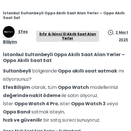
İstanbul Sultanbeyli Oppo Akıllı Saat Alan Yerler – Oppo Akıllı
Saat Sat
Efes
2 Mart
Sıfır & İkinci El Akıllı Saat Alan
Yerler
2025
Bilişim
İstanbul Sultanbeyli Oppo Akıllı Saat Alan Yerler –
Oppo Akıllı Saat Sat
Sultanbeyli
bölgesinde
Oppo akıllı saat satmak
mı
istiyorsunuz?
Efes Bilişim
olarak, tüm
Oppo Watch
modellerinizi
değerinde nakit ödeme
ile satın alıyoruz.
İster
Oppo Watch 4 Pro
, ister
Oppo Watch 3
veya
Oppo Band
satmak isteyin,
hızlı ve güvenilir
bir satış süreci sunuyoruz.
Oppo Akıllı Saat Alan Yerler – Sultanbeyli