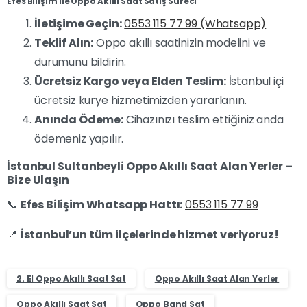
Efes Bilişim ile Oppo Akıllı Saat Satış Süreci
İletişime Geçin:
0553 115 77 99 (Whatsapp)
Teklif Alın:
Oppo akıllı saatinizin modelini ve
durumunu bildirin.
Ücretsiz Kargo veya Elden Teslim:
İstanbul içi
ücretsiz kurye hizmetimizden yararlanın.
Anında Ödeme:
Cihazınızı teslim ettiğiniz anda
ödemeniz yapılır.
İstanbul Sultanbeyli Oppo Akıllı Saat Alan Yerler –
Bize Ulaşın
📞
Efes Bilişim Whatsapp Hattı:
0553 115 77 99
📍
İstanbul’un tüm ilçelerinde hizmet veriyoruz!
2. El Oppo Akıllı Saat Sat
Oppo Akıllı Saat Alan Yerler
Oppo Akıllı Saat Sat
Oppo Band Sat