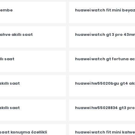
 pembe
huawei watch fit mini beya
ahve akıllı saat
huawei watch gt 3 pro 43mm
llı saat
huawei watch gt fortuna acti
kıllı saat
huawei hw55020bgu gt4 akıl
kıllı saat
huawei hw55028834 gt3 pro a
saat konuşma özellikli
huawei watch fit mini kahv