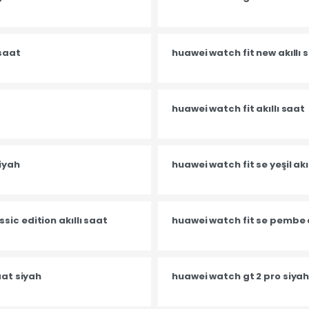
 saat
huawei watch fit new akıllı
huawei watch fit akıllı saat
siyah
huawei watch fit se yeşil akı
ic edition akıllı saat
huawei watch fit se pembe a
aat siyah
huawei watch gt 2 pro siyah 