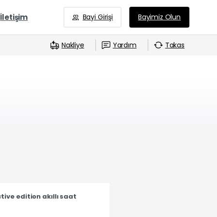
İletişim
Bayi Girişi
Bayimiz Olun
Nakliye
Yardım
Takas
ve edition akıllı saat