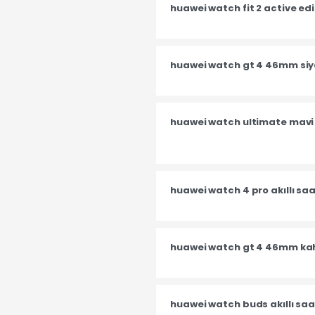
huawei watch fit 2 active edit
huawei watch gt 4 46mm siya
huawei watch ultimate mavi a
huawei watch 4 pro akıllı sa
huawei watch gt 4 46mm kahv
huawei watch buds akıllı saa