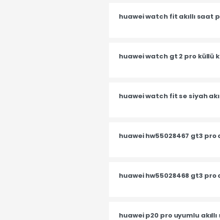
huawei watch fit akıllı saat
huawei watch gt 2 pro küllü k
huawei watch fit se siyah akı
huawei hw55028467 gt3 pro a
huawei hw55028468 gt3 pro a
huawei p20 pro uyumlu akıllı 