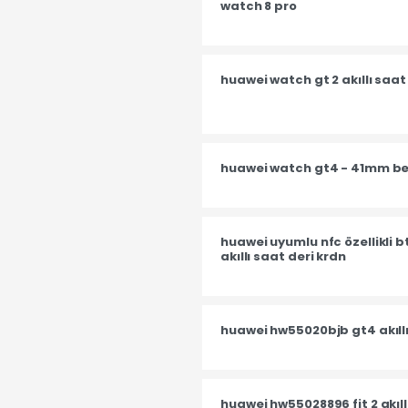
watch 8 pro
huawei watch gt 2 akıllı saat
huawei watch gt4 - 41mm be
huawei̇ uyumlu nfc özellikli 
akıllı saat deri krdn
huawei hw55020bjb gt4 akıll
huawei hw55028896 fit 2 akıll