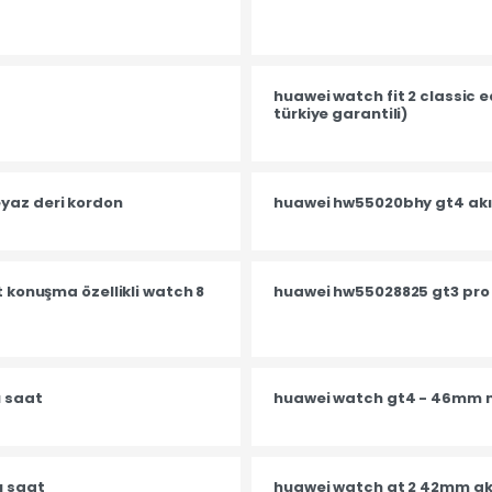
huawei watch fit 2 classic e
türkiye garantili)
yaz deri kordon
huawei hw55020bhy gt4 akıl
bt konuşma özellikli watch 8
huawei hw55028825 gt3 pro a
ı saat
huawei watch gt4 - 46mm 
ı saat
huawei watch gt 2 42mm akı