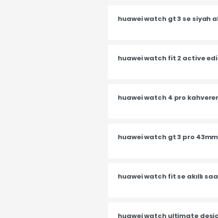
huawei watch gt 3 se siyah ak
huawei watch fit 2 active edi
huawei watch 4 pro kahvereng
huawei watch gt 3 pro 43mm 
huawei watch fit se akıllı sa
huawei watch ultimate design