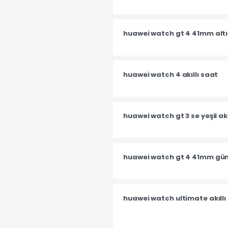
huawei watch gt 4 41mm altın
huawei watch 4 akıllı saat
huawei watch gt 3 se yeşil akı
huawei watch gt 4 41mm gümü
huawei watch ultimate akıllı