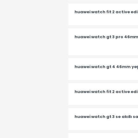
huawei watch fit 2 active edit
huawei watch gt 3 pro 46mm 
huawei watch gt 4 46mm yeşil
huawei watch fit 2 active edi
huawei watch gt 3 se akıllı s