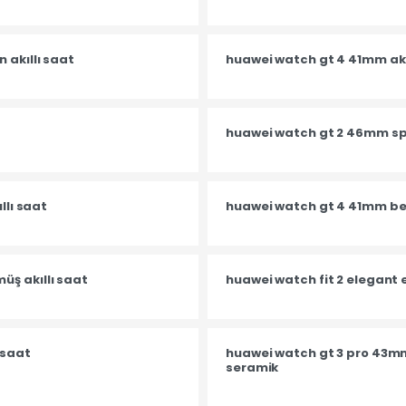
 akıllı saat
huawei watch gt 4 41mm akı
huawei watch gt 2 46mm spor
llı saat
huawei watch gt 4 41mm bey
ş akıllı saat
huawei watch fit 2 elegant 
 saat
huawei watch gt 3 pro 43mm
seramik