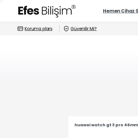
Hemen Cihaz 
Koruma planı
Güvenilir Mi?
huawei watch gt 3 pro 46mm t