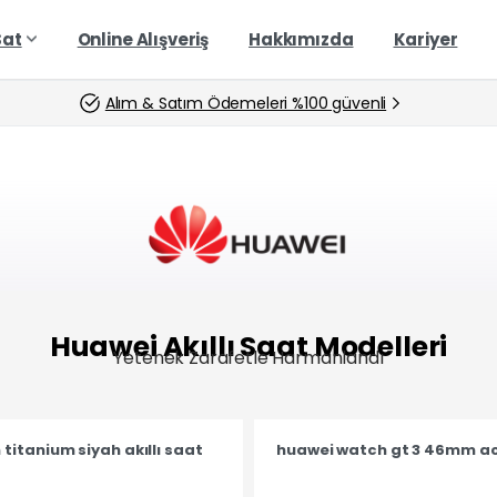
Sat
Online Alışveriş
Hakkımızda
Kariyer
Alım & Satım Ödemeleri %100 güvenli
Huawei Akıllı Saat Modelleri
Yetenek Zarafetle Harmanlandı
itanium siyah akıllı saat
huawei watch gt 3 46mm acti