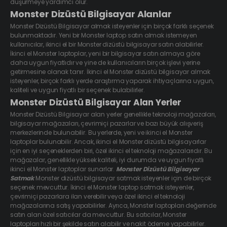
düşürmeye yardımcı olur.
Monster Dizüstü Bilgisayar Alanlar
Monster Dizüstü Bilgisayar almak isteyenler için birçok farklı seçenek
bulunmaktadır. Yeni bir Monster laptop satın almak istemeyen
kullanıcılar, ikinci el bir Monster dizüstü bilgisayar satın alabilirler.
İkinci el Monster laptoplar, yeni bir bilgisayar satın almaya göre
daha uygun fiyatlıdır ve yine de kullanıcıların birçok işlevi yerine
getirmesine olanak tanır. İkinci el Monster dizüstü bilgisayar almak
isteyenler, birçok farklı yerde araştırma yaparak ihtiyaçlarına uygun,
kaliteli ve uygun fiyatlı bir seçenek bulabilirler.
Monster Dizüstü Bilgisayar Alan Yerler
Monster Dizüstü Bilgisayar alan yerler genellikle teknoloji mağazaları,
bilgisayar mağazaları, çevrimiçi pazarlar ve bazı büyük alışveriş
merkezlerinde bulunabilir. Bu yerlerde, yeni ve ikinci el Monster
laptoplar bulunabilir. Ancak, ikinci el Monster dizüstü bilgisayarlar
için en iyi seçeneklerden biri, özel ikinci el teknoloji mağazalarıdır. Bu
mağazalar, genellikle yüksek kaliteli, iyi durumda ve uygun fiyatlı
ikinci el Monster laptoplar sunarlar.
Monster Dizüstü Bilgisayar
Satmak
Monster dizüstü bilgisayar satmak isteyenler için de birçok
seçenek mevcuttur. İkinci el Monster laptop satmak isteyenler,
çevrimiçi pazarlara ilan verebilir veya özel ikinci el teknoloji
mağazalarına satış yapabilirler. Ayrıca, Monster laptopları değerinde
satın alan özel satıcılar da mevcuttur. Bu satıcılar, Monster
laptopları hızlı bir şekilde satın alabilir ve nakit ödeme yapabilirler.