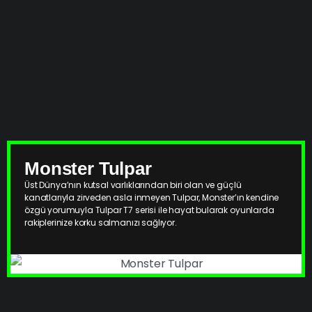
Monster Tulpar
Üst Dünya’nın kutsal varlıklarından biri olan ve güçlü
kanatlarıyla zirveden asla inmeyen Tulpar, Monster’ın kendine
özgü yorumuyla Tulpar T7 serisi ile hayat bularak oyunlarda
rakiplerinize korku salmanızı sağlıyor.