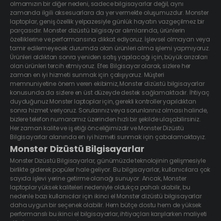
olmamızın bir diğer nedeni, sadece bilgisayarlar değil, aynı
zamanda ilgili aksesuarlara da yer vermekte oluşumuzdur. Monster
laptoplar, geniş özellik yelpazesiyle günlük hayatın vazgeçilmez bir
parçasıdır. Monster dizüstü bilgisayar alımlarında, ürünlerin
özelliklerine ve performansına dikkat ediyoruz. İşlevsel olmayan veya
tamir edilemeyecek durumda olan ürünleri alma işlemi yapmıyoruz.
Ürünleri aldıktan sonra yeniden satış yapılacağı için, büyük arızaları
olan ürünleri tercih etmiyoruz. Efes Bilgisayar olarak, sizlere her
zaman en iyi hizmeti sunmak için çalışıyoruz. Müşteri
memnuniyetine önem veren ekibimiz, Monster dizüstü bilgisayarlar
konusunda da sizlere en üst düzeyde destek sağlamaktadır. İhtiyaç
duyduğunuz Monster laptoplar için, gerekli kontroller yapıldıktan
sonra hizmet veriyoruz. Sorularınız veya sorunlarınız olması halinde,
bizlere telefon numaramız üzerinden hızlı bir şekilde ulaşabilirsiniz.
Her zaman kalite ve iş etiği önceliğimizdir ve Monster Dizüstü
Bilgisayarlar alanında en iyi hizmeti sunmak için çabalamaktayız.
Monster Dizüstü Bilgisayarlar
Monster Dizüstü Bilgisayarlar, günümüzde teknolojinin gelişmesiyle
birlikte giderek popüler hale geliyor. Bu bilgisayarlar, kullanıcılara çok
sayıda işlevi yerine getirme olanağı sunuyor. Ancak, Monster
laptoplar yüksek kaliteleri nedeniyle oldukça pahalı olabilir, bu
nedenle bazı kullanıcılar için ikinci el Monster dizüstü bilgisayarlar
daha uygun bir seçenek olabilir. Hem bütçe dostu hem de yüksek
performanslı bu ikinci el bilgisayarlar, ihtiyaçları karşılarken maliyeti