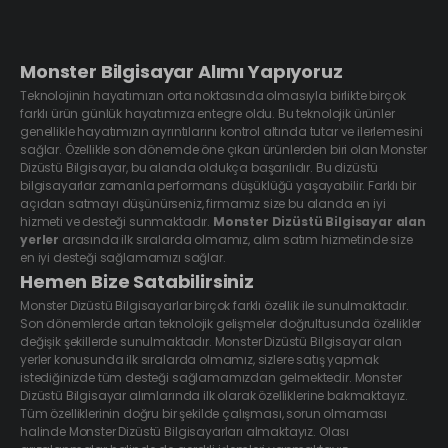
Monster Bilgisayar Alımı Yapıyoruz
Teknolojinin hayatımızın orta noktasında olmasıyla birlikte birçok
farklı ürün günlük hayatımıza entegre oldu. Bu teknolojik ürünler
genellikle hayatımızın ayrıntılarını kontrol altında tutar ve ilerlemesini
sağlar. Özellikle son dönemde öne çıkan ürünlerden biri olan Monster
Dizüstü Bilgisayar, bu alanda oldukça başarılıdır. Bu dizüstü
bilgisayarlar zamanla performans düşüklüğü yaşayabilir. Farklı bir
açıdan satmayı düşünürseniz, firmamız size bu alanda en iyi
hizmeti ve desteği sunmaktadır.
Monster Dizüstü Bilgisayar alan
yerler
arasında ilk sıralarda olmamız, alım satım hizmetinde size
en iyi desteği sağlamamızı sağlar.
Hemen Bize Satabilirsiniz
Monster Dizüstü Bilgisayarlar birçok farklı özellik ile sunulmaktadır.
Son dönemlerde artan teknolojik gelişmeler doğrultusunda özellikler
değişik şekillerde sunulmaktadır. Monster Dizüstü Bilgisayar alan
yerler konusunda ilk sıralarda olmamız, sizlere satış yapmak
istediğinizde tüm desteği sağlamamızdan gelmektedir. Monster
Dizüstü Bilgisayar alımlarında ilk olarak özelliklerine bakmaktayız.
Tüm özelliklerinin doğru bir şekilde çalışması, sorun olmaması
halinde Monster Dizüstü Bilgisayarları almaktayız. Olası