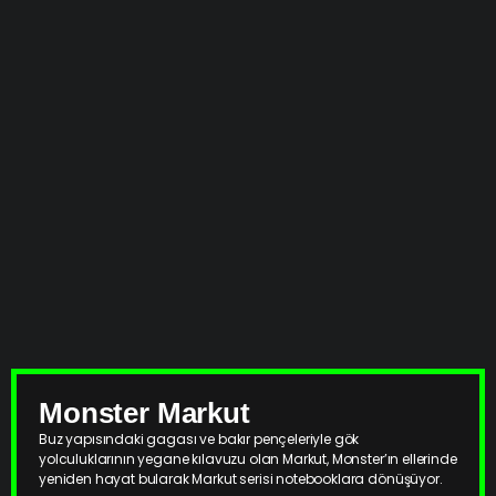
Monster Markut
Buz yapısındaki gagası ve bakır pençeleriyle gök
yolculuklarının yegane kılavuzu olan Markut, Monster’ın ellerinde
yeniden hayat bularak Markut serisi notebooklara dönüşüyor.