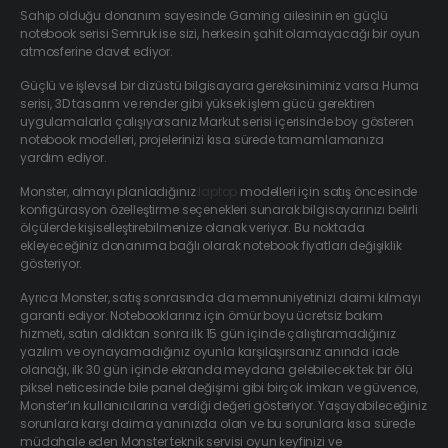
Sahip olduğu donanım sayesinde Gaming ailesinin en güçlü
notebook serisi Semruk ise sizi, herkesin şahit olamayacağı bir oyun
atmosferine davet ediyor.
Güçlü ve işlevsel bir dizüstü bilgisayara gereksiniminiz varsa Huma
serisi, 3D tasarım ve render gibi yüksek işlem gücü gerektiren
uygulamalarla çalışıyorsanız Markut serisi içerisinde boy gösteren
notebook modelleri, projelerinizi kısa sürede tamamlamanıza
yardım ediyor.
Monster, almayı planladığınız
laptop
modelleri için satış öncesinde
konfigürasyon özelleştirme seçenekleri sunarak bilgisayarınızı belirli
ölçülerde kişiselleştirebilmenize olanak veriyor. Bu noktada
ekleyeceğiniz donanıma bağlı olarak notebook fiyatları değişiklik
gösteriyor.
Ayrıca Monster, satış sonrasında da memnuniyetinizi daimi kılmayı
garanti ediyor. Notebooklarınız için ömür boyu ücretsiz bakım
hizmeti, satın aldıktan sonra ilk 15 gün içinde çalıştıramadığınız
yazılım ve oynayamadığınız oyunla karşılaşırsanız anında iade
olanağı, ilk 30 gün içinde ekranda meydana gelebilecek tek bir ölü
piksel neticesinde bile panel değişimi gibi birçok imkan ve güvence,
Monster’ın kullanıcılarına verdiği değeri gösteriyor. Yaşayabileceğiniz
sorunlara karşı daima yanınızda olan ve bu sorunlara kısa sürede
müdahale eden Monster teknik servisi oyun keyfinizi ve