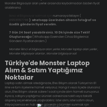
Monster Bilgisayar alan yerler arasında kaybolmadan bizden fiyat
alabilirsiniz.
İkinci el Bilgisayar satmak için
numaraya tıklayın (
05531157799
) whatsapp üzerinden cihazın fotoğraf ve
özellik gönderin fiyat verelim.
7 Gün 24 Saat yazabilirsiniz. 10 Dk İçinde size Teklif
Oluşturacağız
( Whatsapp Üzerinden Cihaz Bilgilerinizi
Gönderin Fiyatlandıralım.)
Monster İkinci el bilgisayar alan yerler, Monster laptop alan yerler ,
Monster bilgisayar alanlar , Monster bilgisayar sat
Türkiye'de Monster Laptop
Alım & Satım Yaptığımız
Noktalar
Laptop satın almak istediğinizde, Efes Bilişim olarak Türkiye’nin 81
iline ve tüm ilçelerine hizmet veriyoruz. Hangi il veya ilçede olursanız
olun, Efes Bilişim olarak sizlere 1 saat içinde alım hizmeti sunuyoruz.
Ayrıca, satışını yaptığımız ürünleri adresinize nakit veya taksitli
alışveriş seçenekleriyle ulaştırabiliriz. İster alım, ister satım olsun,
ihtiyaçlarınıza en hızlı ve en güvenilir çözümleri sunmak için