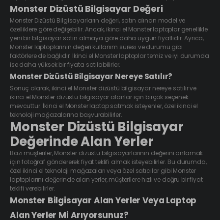
Monster Dizüstü Bilgisayar Değeri
Monster Dizüstü Bilgisayarların değeri, satın alınan model ve
özelliklere göre değişebilir. Ancak, ikinci el Monster laptoplar genellikle
yeni bir bilgisayar satın almaya göre daha uygun fiyatlıdır. Ayrıca,
Monster laptoplarının değeri kullanım süresi ve durumu gibi
faktörlere de bağlıdır. İkinci el Monster laptoplar temiz ve iyi durumda
ise daha yüksek bir fiyata satılabilirler.
Monster Dizüstü Bilgisayar Nereye Satılır?
Sonuç olarak, ikinci el Monster dizüstü bilgisayar nereye satılır ve
ikinci el Monster dizüstü bilgisayar alanlar için birçok seçenek
mevcuttur. İkinci el Monster laptop satmak isteyenler, özel ikinci el
teknoloji mağazalarına başvurabilirler.
Monster Dizüstü Bilgisayar
Değerinde Alan Yerler
Bazı müşteriler, Monster dizüstü bilgisayarlarının değerini anlamak
için fotoğraf göndererek fiyat teklifi almak isteyebilirler. Bu durumda,
özel ikinci el teknoloji mağazaları veya özel satıcılar gibi Monster
laptoplarını değerinde alan yerler, müşterilere hızlı ve doğru bir fiyat
teklifi verebilirler.
Monster Bilgisayar Alan Yerler Veya Laptop
Alan Yerler Mi Arıyorsunuz?