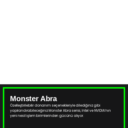
Monster Tüm Laptoplar
Monster Notebook’un, kullanıcıların ihtiyaçlarına yönelik olarak ürettiği yeni nesil
laptop modelleri, teknolojik gelişmelere bağlı olarak hızla evrim geçiriyor. Bunun
sonucunda, kullanıcılar seyahat ederken rahatlıkla çalışma imkanı bulabiliyor,
oyunları istedikleri yerde oynayabiliyor ve genel olarak gereksinimlerini
karşılayan bir laptop modeli tercih ediyorlar.
Monster Abra
Özelleştirilebilir donanım seçenekleriyle dilediğiniz gibi
yapılandırabileceğiniz Monster Abra serisi, Intel ve NVIDIA’nın
yeni nesil işlem birimlerinden gücünü alıyor.