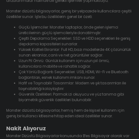
arızalanmalar halinde de gerekli işlemleri yapmaktayız.
Monster dizüstü bilgisayarlar, geniş bir yelpazede kullanıcılara çeşitli
özellikler sunar. İşte bu özelliklerin genel bir özeti:
Güçlü İşlemciler: Monster laptoplar, önde gelen işlemci
üreticilerinin güçlü işlemcileriyle donatılmıştır.
Çeşitli Depolama Seçenekleri: SSD ve HDD seçenekleri ile geniş
depolama kapasiteleri sunarlar.
Yüksek Kaliteli Ekranlar: Full HD, bazı modellerde 4K çözünürlük
sunan ekranlar, canlı ve net görüntüler sağlar.
Uzun Pil Ömrü: Günlük kullanım için uzun pil ömrü,
kullanıcılara mobilite ve rahatlık sağlar.
Çok Yönlü Bağlantı Seçenekleri: USB, HDMI, Wi-Fi ve Bluetooth
bağlantıları, esnek kullanım imkanı sunar.
Hafif ve Taşınabilir Tasarımlar: Modern ve şık tasarımları ile
taşınabilirliği kolaylaştırır.
Güvenlik Özellikleri: Parmak izi okuyucu ve yüz tanıma gibi
biyometrik güvenlik özellikleri bulunabilir.
Monster dizüstü bilgisayarlar, hem iş hem de kişisel kullanım için
geniş bir kullanıcı kitlesine hitap eden ideal özellikler sunar.
Nakit Alıyoruz
Monster Dizüstü Bilgisayarlar konusunda Efes Bilgisayar olarak var