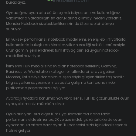
buradayız.
Oynadığınız oyunlarla bütünleşmek istiyorsanız ve kullandığınız
yazılımlarla yaratıcılığınızın doruklarına çıkmayı hedefliyorsanız,
Monster Notebook size beklentilerinizin de ötesinde bir dünya
sunuyor.
En yüksek performanslı notebook modellerini, en erişilebilir fiyatlarla
kullanıcılarla buluşturan Monster, yılların verdiği sektör tecrübesiyle
ürün gamını şekillendirerek tüm ihtiyaçlarınıza uygun notebook
modelleri hazırlıyor.
İsimlerini Türk mitolojisinden alan notebook serilerini; Gaming,
Business ve Workstation kategorileri altında bir araya getiren
Monster, üst seviye donanım bileşenleriyle güçlendirilen taşınabilir
bilgisayarları sayesinde masaüstü çalışma konforunu mobil
platformda yaşamanızı sağlıyor.
Avantajlı fiyatlara konumlanan Abra serisi, Full HD çözünürlükte oyun
oynayabilmenizi mümkün kılıyor.
Oyunların yanı sıra diğer tüm uygulamalarda daha fazla
performans elde etmenize, 2K ve üzerindeki çözünürlüklerde oyun
oynamanıza ortam hazırlayan Tulpar serisi, sizin için ideal seçenek
haline geliyor.