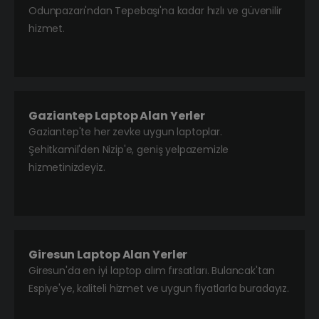
Odunpazarı'ndan Tepebaşı'na kadar hızlı ve güvenilir
hizmet.
Gaziantep Laptop Alan Yerler
Gaziantep'te her zevke uygun laptoplar.
Şehitkamil'den Nizip'e, geniş yelpazemizle
hizmetinizdeyiz.
Giresun Laptop Alan Yerler
Giresun'da en iyi laptop alım fırsatları. Bulancak'tan
Espiye'ye, kaliteli hizmet ve uygun fiyatlarla buradayız.