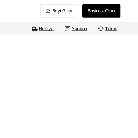
Bayi Girişi
Bayimiz Olun
Nakliye
Yardım
Takas