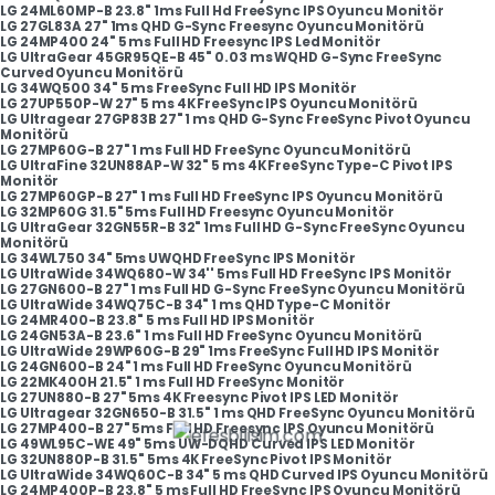
LG 24ML60MP-B 23.8" 1ms Full Hd FreeSync IPS Oyuncu Monitör
LG 27GL83A 27" 1ms QHD G-Sync Freesync Oyuncu Monitörü
LG 24MP400 24" 5 ms Full HD Freesync IPS Led Monitör
LG UltraGear 45GR95QE-B 45" 0.03 ms WQHD G-Sync FreeSync
Curved Oyuncu Monitörü
LG 34WQ500 34" 5 ms FreeSync Full HD IPS Monitör
LG 27UP550P-W 27" 5 ms 4K FreeSync IPS Oyuncu Monitörü
LG Ultragear 27GP83B 27" 1 ms QHD G-Sync FreeSync Pivot Oyuncu
Monitörü
LG 27MP60G-B 27" 1 ms Full HD FreeSync Oyuncu Monitörü
LG UltraFine 32UN88AP-W 32" 5 ms 4K FreeSync Type-C Pivot IPS
Monitör
LG 27MP60GP-B 27" 1 ms Full HD FreeSync IPS Oyuncu Monitörü
LG 32MP60G 31.5" 5ms Full HD Freesync Oyuncu Monitör
LG UltraGear 32GN55R-B 32" 1ms Full HD G-Sync FreeSync Oyuncu
Monitörü
LG 34WL750 34" 5ms UWQHD FreeSync IPS Monitör
LG UltraWide 34WQ680-W 34'' 5ms Full HD FreeSync IPS Monitör
LG 27GN600-B 27" 1 ms Full HD G-Sync FreeSync Oyuncu Monitörü
LG UltraWide 34WQ75C-B 34" 1 ms QHD Type-C Monitör
LG 24MR400-B 23.8" 5 ms Full HD IPS Monitör
LG 24GN53A-B 23.6" 1 ms Full HD FreeSync Oyuncu Monitörü
LG UltraWide 29WP60G-B 29" 1ms FreeSync Full HD IPS Monitör
LG 24GN600-B 24" 1 ms Full HD FreeSync Oyuncu Monitörü
LG 22MK400H 21.5" 1 ms Full HD FreeSync Monitör
LG 27UN880-B 27" 5ms 4K Freesync Pivot IPS LED Monitör
LG Ultragear 32GN650-B 31.5" 1 ms QHD FreeSync Oyuncu Monitörü
LG 27MP400-B 27" 5ms Full HD Freesync IPS Oyuncu Monitörü
LG 49WL95C-WE 49" 5ms UW-DQHD Curved IPS LED Monitör
LG 32UN880P-B 31.5" 5ms 4K FreeSync Pivot IPS Monitör
LG UltraWide 34WQ60C-B 34" 5 ms QHD Curved IPS Oyuncu Monitörü
LG 24MP400P-B 23.8" 5 ms Full HD FreeSync IPS Oyuncu Monitörü