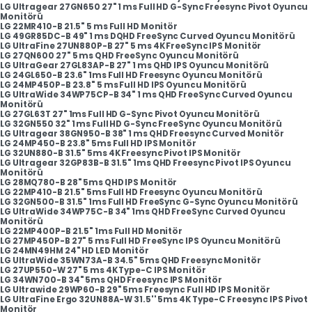
LG Ultragear 27GN650 27" 1 ms Full HD G-Sync Freesync Pivot Oyuncu
Monitörü
LG 22MR410-B 21.5" 5 ms Full HD Monitör
LG 49GR85DC-B 49" 1 ms DQHD FreeSync Curved Oyuncu Monitörü
LG UltraFine 27UN880P-B 27" 5 ms 4K FreeSync IPS Monitör
LG 27QN600 27" 5 ms QHD FreeSync Oyuncu Monitörü
LG UltraGear 27GL83AP-B 27" 1 ms QHD IPS Oyuncu Monitörü
LG 24GL650-B 23.6" 1ms Full HD Freesync Oyuncu Monitörü
LG 24MP450P-B 23.8" 5 ms Full HD IPS Oyuncu Monitörü
LG UltraWide 34WP75CP-B 34" 1 ms QHD FreeSync Curved Oyuncu
Monitörü
LG 27GL63T 27" 1ms Full HD G-Sync Pivot Oyuncu Monitörü
LG 32GN550 32" 1 ms Full HD G-Sync FreeSync Oyuncu Monitörü
LG Ultragear 38GN950-B 38" 1 ms QHD Freesync Curved Monitör
LG 24MP450-B 23.8" 5ms Full HD IPS Monitör
LG 32UN880-B 31.5" 5ms 4K Freesync Pivot IPS Monitör
LG Ultragear 32GP83B-B 31.5" 1ms QHD Freesync Pivot IPS Oyuncu
Monitörü
LG 28MQ780-B 28" 5ms QHD IPS Monitör
LG 22MP410-B 21.5" 5ms Full HD Freesync Oyuncu Monitörü
LG 32GN500-B 31.5" 1ms Full HD FreeSync G-Sync Oyuncu Monitörü
LG UltraWide 34WP75C-B 34" 1ms QHD FreeSync Curved Oyuncu
Monitörü
LG 22MP400P-B 21.5" 1ms Full HD Monitör
LG 27MP450P-B 27" 5 ms Full HD FreeSync IPS Oyuncu Monitörü
LG 24MN49HM 24" HD LED Monitör
LG UltraWide 35WN73A-B 34.5" 5ms QHD Freesync Monitör
LG 27UP550-W 27" 5 ms 4K Type-C IPS Monitör
LG 34WN700-B 34" 5ms QHD Freesync IPS Monitör
LG Ultrawide 29WP60-B 29" 5ms Freesync Full HD IPS Monitör
LG UltraFine Ergo 32UN88A-W 31.5'' 5ms 4K Type-C Freesync IPS Pivot
Monitör