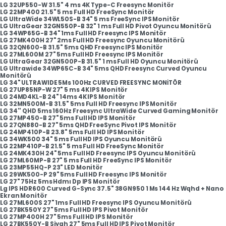
LG 32UP550-W 31.5" 4 ms 4K Type-C Freesync Monitör
LG 22MP400 21.5" 5 ms Full HD FreeSync Monitör
LG UltraWide 34WL50S-B 34" 5 ms FreeSync IPS Monitör
LG UltraGear 32GN550P-B 32" 1 ms Full HD Pivot Oyuncu Monitörü
LG 34WP65G-B 34" 1ms Full HD Freesync IPS Monitör
LG 27MK400H 27" 2ms Full HD Freesync Oyuncu Monitörü
LG 32QN600-B 31.5" 5ms QHD Freesync IPS Monitör
LG 27ML600M 27" 5ms Full HD Freesync IPS Monitör
LG UltraGear 32GN500P-B 31.5" 1 ms Full HD Oyuncu Monitörü
LG Ultrawide 34WP65C-B 34" 5ms QHD Freesync Curved Oyuncu
Monitörü
LG 34" ULTRAWIDE 5Ms 100Hz CURVED FREESYNC MONİTÖR
LG 27UP85NP-W 27" 5 ms 4K IPS Monitör
LG 24MD4KL-B 24" 14ms 4K IPS Monitör
LG 32MN500M-B 31.5" 5ms Full HD Freesync IPS Monitör
LG 34'' QHD 5ms 160Hz Freesync UltraWide Curved Gaming Monitör
LG 27MP450-B 27" 5ms Full HD IPS Monitör
LG 27QN880-B 27" 5ms QHD FreeSync Pivot IPS Monitör
LG 24MP410P-B 23.8" 5ms Full HD IPS Monitör
LG 34WK500 34" 5 ms Full HD IPS Oyuncu Monitörü
LG 22MP410P-B 21.5" 5 ms Full HD FreeSync Monitör
LG 24MK430H 24" 5ms Full HD Freesync IPS Oyuncu Monitörü
LG 27ML60MP-B 27" 5 ms Full HD FreeSync IPS Monitör
LG 23MP55HQ-P 23" LED Monitör
LG 29WK500-P 29" 5ms Full HD Freesync IPS Monitör
LG 27" 75Hz 5ms Hdmı Dp IPS Monitör
Lg IPS HDR600 Curved G-Sync 37.5" 38GN950 1 Ms 144 Hz Wqhd + Nano
Ekran Monitör
LG 27ML600S 27" 1ms Full HD Freesync IPS Oyuncu Monitörü
LG 27BK550Y 27" 5ms Full HD IPS Pivot Monitör
LG 27MP400H 27" 5ms Full HD IPS Monitör
LG 27BK550Y-B Siyah 27" 5ms Full HD IPS Pivot Monitör