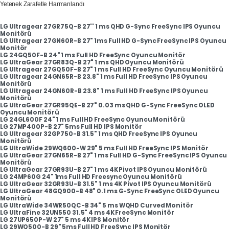
Yetenek Zarafetle Harmanlandı
LG Ultragear 27GR75Q-B 27'' 1 ms QHD G-Sync FreeSync IPS Oyuncu
Monitörü
LG Ultragear 27GN60R-B 27" 1ms Full HD G-Sync FreeSync IPS Oyuncu
Monitör
LG 24GQ50F-B 24" 1 ms Full HD FreeSync Oyuncu Monitör
LG UltraGear 27GR83Q-B 27" 1 ms QHD Oyuncu Monitörü
LG Ultragear 27GQ50F-B 27" 1 ms Full HD FreeSync Oyuncu Monitörü
LG Ultragear 24GN65R-B 23.8" 1 ms Full HD FreeSync IPS Oyuncu
Monitörü
LG Ultragear 24GN60R-B 23.8" 1 ms Full HD FreeSync IPS Oyuncu
Monitörü
LG UltraGear 27GR95QE-B 27" 0.03 ms QHD G-Sync FreeSync OLED
Oyuncu Monitörü
LG 24GL600F 24" 1 ms Full HD FreeSync Oyuncu Monitörü
LG 27MP400P-B 27" 5ms Full HD IPS Monitör
LG Ultragear 32GP750-B 31.5" 1 ms QHD FreeSync IPS Oyuncu
Monitörü
LG UltraWide 29WQ600-W 29" 5 ms Full HD FreeSync IPS Monitör
LG UltraGear 27GN65R-B 27" 1 ms Full HD G-Sync FreeSync IPS Oyuncu
Monitörü
LG UltraGear 27GR93U-B 27" 1 ms 4K Pivot IPS Oyuncu Monitörü
LG 24MP60G 24" 1ms Full HD Freesync Oyuncu Monitörü
LG UltraGear 32GR93U-B 31.5" 1 ms 4K Pivot IPS Oyuncu Monitörü
LG UltraGear 48GQ900-B 48" 0.1 ms G-Sync FreeSync OLED Oyuncu
Monitörü
LG UltraWide 34WR50QC-B 34" 5 ms WQHD Curved Monitör
LG UltraFine 32UN550 31.5" 4 ms 4K FreeSync Monitör
LG 27UP650P-W 27" 5 ms 4K IPS Monitör
LG 29WQ500-B 29" 5ms Full HD FreeSync IPS Monitör