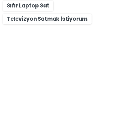
Sıfır Laptop Sat
Televizyon Satmak İstiyorum
-
Laptop Alan Yerler - Sıfır & İkinci El Değerinde Laptop
Sat
Zonguldak Asus Laptop Sat – 2. El Asus Laptop Alan
Firmalar (2025 Güncel!)
Zonguldak Asus Laptop Sat – 2. El Asus Laptop
Alan Firmalar Zonguldak ilinde 2. el Asus