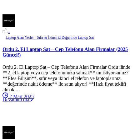
-
Laptop Alan Yerler - Sıfır & İkinci El Değerinde Laptop Sat
Ordu 2. El Laptop Sat – Cep Telefonu Alan Firmalar (2025
Güncel!)
Ordu 2. El Laptop Sat – Cep Telefonu Alan Firmalar Ordu ilinde
**2. el laptop veya cep telefonunuzu satmak** mı istiyorsunuz?
**Efes Bilişim**, sıfır veya ikinci el telefon ve laptoplarınızı
**değerinde nakit ödeme** ile satın alıyor! **Hızlı fiyat teklifi
almak...
2 Mart 2025
Devamını oku