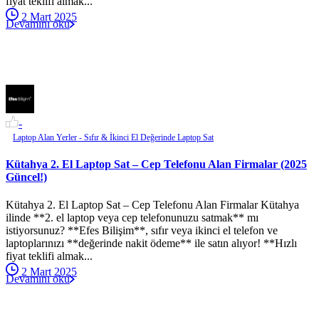
fiyat teklifi almak...
2 Mart 2025
Devamını oku
-
Laptop Alan Yerler - Sıfır & İkinci El Değerinde Laptop Sat
Kütahya 2. El Laptop Sat – Cep Telefonu Alan Firmalar (2025
Güncel!)
Kütahya 2. El Laptop Sat – Cep Telefonu Alan Firmalar Kütahya
ilinde **2. el laptop veya cep telefonunuzu satmak** mı
istiyorsunuz? **Efes Bilişim**, sıfır veya ikinci el telefon ve
laptoplarınızı **değerinde nakit ödeme** ile satın alıyor! **Hızlı
fiyat teklifi almak...
2 Mart 2025
Devamını oku