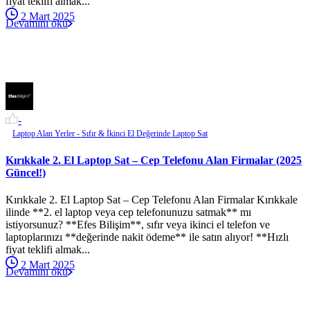
fiyat teklifi almak...
2 Mart 2025
Devamını oku
-
Laptop Alan Yerler - Sıfır & İkinci El Değerinde Laptop Sat
Kırıkkale 2. El Laptop Sat – Cep Telefonu Alan Firmalar (2025
Güncel!)
Kırıkkale 2. El Laptop Sat – Cep Telefonu Alan Firmalar Kırıkkale
ilinde **2. el laptop veya cep telefonunuzu satmak** mı
istiyorsunuz? **Efes Bilişim**, sıfır veya ikinci el telefon ve
laptoplarınızı **değerinde nakit ödeme** ile satın alıyor! **Hızlı
fiyat teklifi almak...
2 Mart 2025
Devamını oku