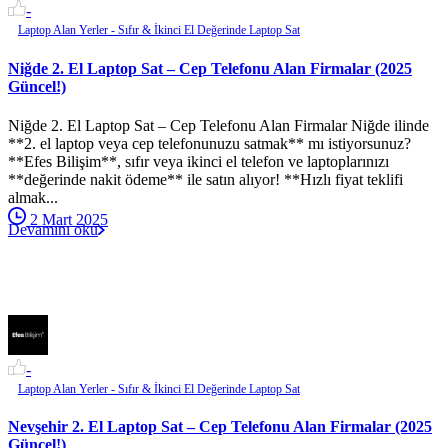
-
Laptop Alan Yerler - Sıfır & İkinci El Değerinde Laptop Sat
Niğde 2. El Laptop Sat – Cep Telefonu Alan Firmalar (2025
Güncel!)
Niğde 2. El Laptop Sat – Cep Telefonu Alan Firmalar Niğde ilinde
**2. el laptop veya cep telefonunuzu satmak** mı istiyorsunuz?
**Efes Bilişim**, sıfır veya ikinci el telefon ve laptoplarınızı
**değerinde nakit ödeme** ile satın alıyor! **Hızlı fiyat teklifi
almak...
2 Mart 2025
Devamını oku
-
Laptop Alan Yerler - Sıfır & İkinci El Değerinde Laptop Sat
Nevşehir 2. El Laptop Sat – Cep Telefonu Alan Firmalar (2025
Güncel!)