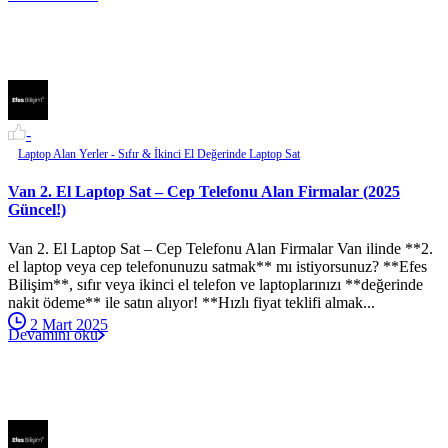
-
Laptop Alan Yerler - Sıfır & İkinci El Değerinde Laptop Sat
Van 2. El Laptop Sat – Cep Telefonu Alan Firmalar (2025
Güncel!)
Van 2. El Laptop Sat – Cep Telefonu Alan Firmalar Van ilinde **2.
el laptop veya cep telefonunuzu satmak** mı istiyorsunuz? **Efes
Bilişim**, sıfır veya ikinci el telefon ve laptoplarınızı **değerinde
nakit ödeme** ile satın alıyor! **Hızlı fiyat teklifi almak...
2 Mart 2025
Devamını oku