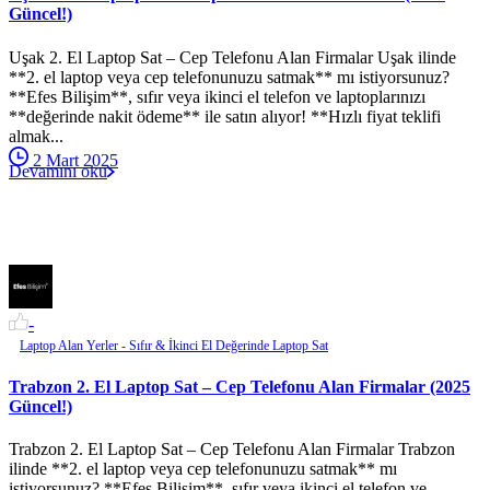
Güncel!)
Uşak 2. El Laptop Sat – Cep Telefonu Alan Firmalar Uşak ilinde
**2. el laptop veya cep telefonunuzu satmak** mı istiyorsunuz?
**Efes Bilişim**, sıfır veya ikinci el telefon ve laptoplarınızı
**değerinde nakit ödeme** ile satın alıyor! **Hızlı fiyat teklifi
almak...
2 Mart 2025
Devamını oku
-
Laptop Alan Yerler - Sıfır & İkinci El Değerinde Laptop Sat
Trabzon 2. El Laptop Sat – Cep Telefonu Alan Firmalar (2025
Güncel!)
Trabzon 2. El Laptop Sat – Cep Telefonu Alan Firmalar Trabzon
ilinde **2. el laptop veya cep telefonunuzu satmak** mı
istiyorsunuz? **Efes Bilişim**, sıfır veya ikinci el telefon ve