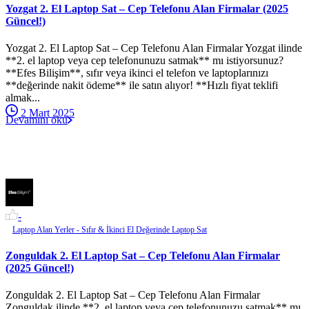
Yozgat 2. El Laptop Sat – Cep Telefonu Alan Firmalar (2025
Güncel!)
Yozgat 2. El Laptop Sat – Cep Telefonu Alan Firmalar Yozgat ilinde
**2. el laptop veya cep telefonunuzu satmak** mı istiyorsunuz?
**Efes Bilişim**, sıfır veya ikinci el telefon ve laptoplarınızı
**değerinde nakit ödeme** ile satın alıyor! **Hızlı fiyat teklifi
almak...
2 Mart 2025
Devamını oku
-
Laptop Alan Yerler - Sıfır & İkinci El Değerinde Laptop Sat
Zonguldak 2. El Laptop Sat – Cep Telefonu Alan Firmalar
(2025 Güncel!)
Zonguldak 2. El Laptop Sat – Cep Telefonu Alan Firmalar
Zonguldak ilinde **2. el laptop veya cep telefonunuzu satmak** mı