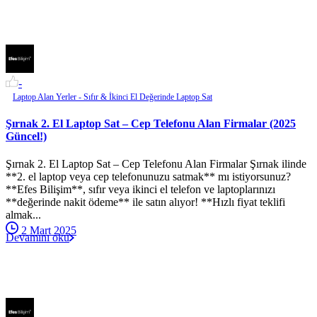
-
Laptop Alan Yerler - Sıfır & İkinci El Değerinde Laptop Sat
Şırnak 2. El Laptop Sat – Cep Telefonu Alan Firmalar (2025
Güncel!)
Şırnak 2. El Laptop Sat – Cep Telefonu Alan Firmalar Şırnak ilinde
**2. el laptop veya cep telefonunuzu satmak** mı istiyorsunuz?
**Efes Bilişim**, sıfır veya ikinci el telefon ve laptoplarınızı
**değerinde nakit ödeme** ile satın alıyor! **Hızlı fiyat teklifi
almak...
2 Mart 2025
Devamını oku