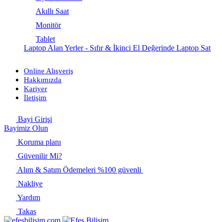
Akıllı Saat
Monitör
Tablet
Laptop Alan Yerler - Sıfır & İkinci El Değerinde Laptop Sat
Online Alışveriş
Hakkımızda
Kariyer
İletişim
Bayi Girişi
Bayimiz Olun
Koruma planı
Güvenilir Mi?
Alım & Satım Ödemeleri %100 güvenli
Nakliye
Yardım
Takas