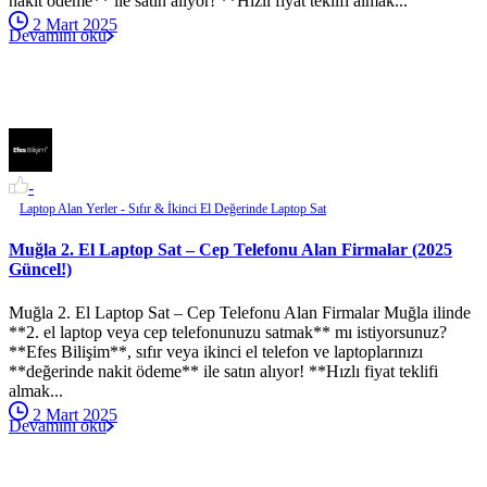
nakit ödeme** ile satın alıyor! **Hızlı fiyat teklifi almak...
2 Mart 2025
Devamını oku
-
Laptop Alan Yerler - Sıfır & İkinci El Değerinde Laptop Sat
Muğla 2. El Laptop Sat – Cep Telefonu Alan Firmalar (2025
Güncel!)
Muğla 2. El Laptop Sat – Cep Telefonu Alan Firmalar Muğla ilinde
**2. el laptop veya cep telefonunuzu satmak** mı istiyorsunuz?
**Efes Bilişim**, sıfır veya ikinci el telefon ve laptoplarınızı
**değerinde nakit ödeme** ile satın alıyor! **Hızlı fiyat teklifi
almak...
2 Mart 2025
Devamını oku