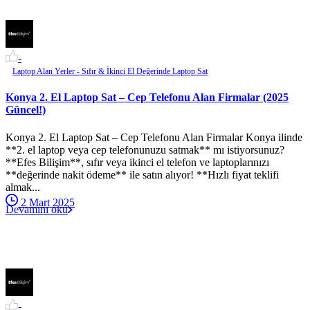
-
Laptop Alan Yerler - Sıfır & İkinci El Değerinde Laptop Sat
Konya 2. El Laptop Sat – Cep Telefonu Alan Firmalar (2025
Güncel!)
Konya 2. El Laptop Sat – Cep Telefonu Alan Firmalar Konya ilinde
**2. el laptop veya cep telefonunuzu satmak** mı istiyorsunuz?
**Efes Bilişim**, sıfır veya ikinci el telefon ve laptoplarınızı
**değerinde nakit ödeme** ile satın alıyor! **Hızlı fiyat teklifi
almak...
2 Mart 2025
Devamını oku
-