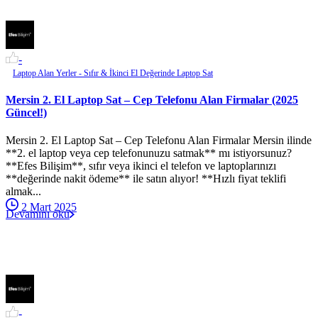
-
Laptop Alan Yerler - Sıfır & İkinci El Değerinde Laptop Sat
Mersin 2. El Laptop Sat – Cep Telefonu Alan Firmalar (2025
Güncel!)
Mersin 2. El Laptop Sat – Cep Telefonu Alan Firmalar Mersin ilinde
**2. el laptop veya cep telefonunuzu satmak** mı istiyorsunuz?
**Efes Bilişim**, sıfır veya ikinci el telefon ve laptoplarınızı
**değerinde nakit ödeme** ile satın alıyor! **Hızlı fiyat teklifi
almak...
2 Mart 2025
Devamını oku
-