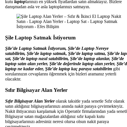
kutu
laptop
larınızı en yüksek fiyatlardan satın almaktayız. Bizlere
danışmadan asla ve asla laptoplarınızı satmayın.
Şile Laptop Satmak İstiyorum
Şile’de Laptop Satmak İstiyorum
,
Şile’de
Laptop Nereye
satabilirim,
Şile’de
laptop satmak,
Şile’de
laptop satma,
Şile’de
lap
sat,
Şile’de
laptop nasıl satabilirim,
Şile’de
laptop alanlar,
Şile’de
laptop satın alan yerler,
Şile’de
değerinde laptop alan yerler,
Şile’
laptop ne kadar eder,
Şile’de
laptop kaç paraya satabilirim
gibi
sorularınızın cevaplarını öğrenmek için bizleri aramanız yeterli
olacaktır.
Sıfır Bilgisayar Alan Yerler
Sıfır Bilgisayar Alan Yerler
olarak taksitle yada senetle Sıfır olarak
satın aldığınız bilgisayarlarınızı anında nakit paraya çevirmekteyiz.
Nakit ihtiyacınızı karşılamak için Operatör firmalarından yada senetl
Bilgisayar satan mağazalardan aldığınız sıfır kapalı kutu
bilgisayarlarınızı adresiniz neresi olursa olsun nakit paraya
çevirmekteyiz.