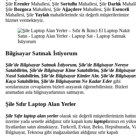
Şile
Erenler
Mahallesi, Şile
Sortullu
Mahallesi, Şile
Darlık
Mahalle
Şile
Bozgoca
Mahallesi, Şile
Ağaçdere
Mahallesi, Şile
Esenceli
Mahallesi, Şile
Yaylalı
mahallelerinde siz değerli müşterilerimize
hizmet vermekteyiz.
Bilgisayar Satmak İstiyorum
Şile’de Bilgisayar Satmak İstiyorum, Şile’de Bilgisayar Nereye
Satabilirim, Şile’de Bilgisayar Kime Satabilirim, Şile’de Bilgisayar
Nasıl Satabilirim, Şile’de Bilgisayar Kimler Alır, Şile’de Bilgisayar
Kaça Satabilirim,
Şile’de Bilgisayarım Ne Kadar Eder
gibi
sorularınızın cevaplarını bizleri arayarak öğrenebilirsiniz. Bizleri
aramadan asla bilgisayarlarınızı satmayın.
Şile Sıfır Laptop Alan Yerler
Şile Sıfır laptop alan yerler
olarak siz değerli müşterilerimizin hattın
üzerine yada senetle aldığınız sıfır kapalı kutu
laptopl
arınızı en yüks
fiyatlardan satın almaktayız. Turkcell, Evkur, Beko, Hepsiburada, V
Bilgisayar, Teknosa gibi mağazalardan aldığınız sıfır kapalı