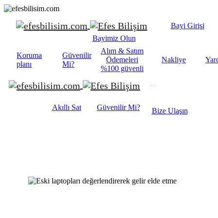
Bayi Girişi
Bayimiz Olun
Alım & Satım
Koruma
Güvenilir
Ödemeleri
Nakliye
Yar
planı
Mi?
%100 güvenli
Akıllı Sat
Güvenilir Mi?
Bize Ulaşın