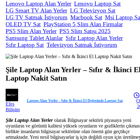
Lenovo Laptop Alan Yerler
Lenovo Laptop Sat
LG Smart TV Alan Yerler
LG Televizyon Sat
LG TV Satmak İstiyorum
Macbook Sat
Msi Laptop Sa
OLED TV Sat
PlayStation 5 Slim Alan Firmalar
PS5 Slim Alan Yerler
PS5 Slim Satışı 2025
Samsung Tablet Alanlar
Sıfır Laptop Alan Yerler
Sıfır Laptop Sat
Televizyon Satmak İstiyorum
Şile Laptop Alan Yerler – Sıfır & İkinci E
Laptop Nakit Satın
O
Laptop Alan Yerler - Sıfır & İkinci El Değerinde Laptop Sat
Efes
2
Bilişim
Şile Laptop Alan Yerler
olarak Bilgisayar sektörü piyasaya yeni
oyunların ve görüntü kalitesi yüksek oyunların ve grafiklerin çıkmas
birlikte insanların bilgisayar sektörüne olan önemi gün geçtikçe
artmaktadır. Yeni nesil bilgisayarlar iş için değildi oyun için üretilme