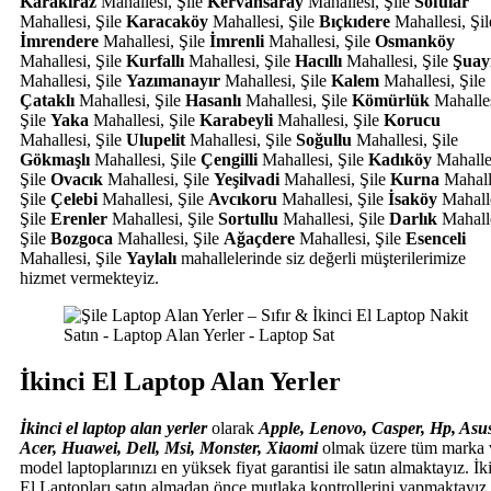
Karakiraz
Mahallesi, Şile
Kervansaray
Mahallesi, Şile
Sofular
Mahallesi, Şile
Karacaköy
Mahallesi, Şile
Bıçkıdere
Mahallesi, Şil
İmrendere
Mahallesi, Şile
İmrenli
Mahallesi, Şile
Osmanköy
Mahallesi, Şile
Kurfallı
Mahallesi, Şile
Hacıllı
Mahallesi, Şile
Şuayi
Mahallesi, Şile
Yazımanayır
Mahallesi, Şile
Kalem
Mahallesi, Şile
Çataklı
Mahallesi, Şile
Hasanlı
Mahallesi, Şile
Kömürlük
Mahalles
Şile
Yaka
Mahallesi, Şile
Karabeyli
Mahallesi, Şile
Korucu
Mahallesi, Şile
Ulupelit
Mahallesi, Şile
Soğullu
Mahallesi, Şile
Gökmaşlı
Mahallesi, Şile
Çengilli
Mahallesi, Şile
Kadıköy
Mahalle
Şile
Ovacık
Mahallesi, Şile
Yeşilvadi
Mahallesi, Şile
Kurna
Mahall
Şile
Çelebi
Mahallesi, Şile
Avcıkoru
Mahallesi, Şile
İsaköy
Mahalle
Şile
Erenler
Mahallesi, Şile
Sortullu
Mahallesi, Şile
Darlık
Mahalle
Şile
Bozgoca
Mahallesi, Şile
Ağaçdere
Mahallesi, Şile
Esenceli
Mahallesi, Şile
Yaylalı
mahallelerinde siz değerli müşterilerimize
hizmet vermekteyiz.
İkinci El Laptop Alan Yerler
İkinci el laptop alan yerler
olarak
Apple, Lenovo, Casper, Hp, Asu
Acer, Huawei, Dell, Msi, Monster, Xiaomi
olmak üzere tüm marka 
model laptoplarınızı en yüksek fiyat garantisi ile satın almaktayız. İk
El Laptopları satın almadan önce mutlaka kontrollerini yapmaktayız.