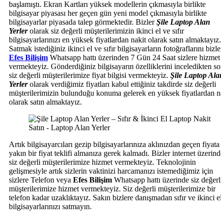
başlamıştı. Ekran Kartları yüksek modellerin çıkmasıyla birlikte
bilgisayar piyasası her geçen gün yeni model çıkmasıyla birlikte
bilgisayarlar piyasada talep görmektedir. Bizler
Şile Laptop Alan
Yerler
olarak siz değerli müşterilerimizin ikinci el ve sıfır
bilgisayarlarınızı en yüksek fiyatlardan nakit olarak satın almaktayız.
Satmak istediğiniz ikinci el ve sıfır bilgisayarların fotoğraflarını bizle
Efes Bilişim
Whatsapp hattı üzerinden 7 Gün 24 Saat sizlere hizmet
vermekteyiz. Gönderdiğiniz bilgisayarın özelliklerini inceledikten s
siz değerli müşterilerimize fiyat bilgisi vermekteyiz.
Şile Laptop Ala
Yerler
olarak verdiğimiz fiyatları kabul ettiğiniz takdirde siz değerli
müşterilerimizin bulunduğu konuma gelerek en yüksek fiyatlardan n
olarak satın almaktayız.
Artık bilgisayarcıları gezip bilgisayarlarınıza aklınızdan geçen fiyata
yakın bir fiyat teklifi almanıza gerek kalmadı. Bizler internet üzerind
siz değerli müşterilerimize hizmet vermekteyiz. Teknolojinin
gelişmesiyle artık sizlerin vaktinizi harcamanızı istemediğimiz için
sizlere Telefon veya
Efes Bilişim
Whatsapp hattı üzerinde siz değerl
müşterilerimize hizmet vermekteyiz. Siz değerli müşterilerimize bir
telefon kadar uzaklıktayız. Sakın bizlere danışmadan sıfır ve ikinci e
bilgisayarlarınızı satmayın.