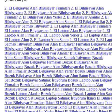
2. El Bilgisayar Alan Bilgisayar Firmaları
2. El Bilgisayar Alan
Bilgisayarcı
2. El Bilgisayar Alan Bilgisayarcılar
2. El Bilgisayar Al
Firmalar
2. El Bilgisayar Alan Yerler
2. El Bilgisayar Alanlar
2. El
Bilgisayar Alım
2. El Bilgisayar Alım Satım
2. El Bilgisayar Sat
2. E
Bilgisayar Satmak İstiyorum
2. El Laptop Alan Bilgisayar Firmaları
El Laptop Alan Bilgisayarcı
2. El Laptop Alan Bilgisayarcılar
2. El
Laptop Alan Firmalar
2. EL Laptop Alan Yerler
2. El Laptop Alanla
El Laptop Alım
2. El Laptop Alım Satım
2. El Laptop Sat
2. El Lap
Satmak İstiyorum
Bilgisayar Alan Bilgisayar Firmaları
Bilgisayar A
Bilgisayarcı
Bilgisayar Alan Bilgisayarcılar
Bilgisayar Alan Firmala
Bilgisayar Alan Yerler
Bilgisayar Alanlar
Bilgisayar Alım
Bilgisayar
Alım Satım
Bilgisayar Sat
Bilgisayar Satmak İstiyorum
Bozuk
Bilgisayar Alan Bilgisayar Firmaları
Bozuk Bilgisayar Alan
Bilgisayarcı
Bozuk Bilgisayar Alan Bilgisayarcılar
Bozuk Bilgisaya
Alan Firmalar
Bozuk Bilgisayar Alan Yerler
Bozuk Bilgisayar Alanl
Bozuk Bilgisayar Alım
Bozuk Bilgisayar Alım Satım
Bozuk Bilgisa
Sat
Bozuk Bilgisayar Satmak İstiyorum
Bozuk Laptop Alan Bilgisa
Firmaları
Bozuk Laptop Alan Bilgisayarcı
Bozuk Laptop Alan
Bilgisayarcılar
Bozuk Laptop Alan Firmalar
Bozuk Laptop Alan Yer
Bozuk Laptop Alanlar
Bozuk Laptop Alım
Bozuk Laptop Alım Sat
Bozuk Laptop Sat
Bozuk Laptop Satmak İstiyorum
İkinci El Bilgis
Alan Bilgisayar Firmaları
İkinci El Bilgisayar Alan Bilgisayarcı
İkin
El Bilgisayar Alan Bilgisayarcılar
İkinci El Bilgisayar Alan Firmalar
İkinci El Bilgisayar Alan Yerler
İkinci El Bilgisayar Alanlar
İkinci E