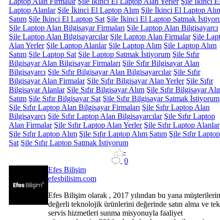
Laptop Alan Firmalar
Şile İkinci El Laptop Alan Yerler
Şile İkinci E
Laptop Alanlar
Şile İkinci El Laptop Alım
Şile İkinci El Laptop Alı
Satım
Şile İkinci El Laptop Sat
Şile İkinci El Laptop Satmak İstiyo
Şile Laptop Alan Bilgisayar Firmaları
Şile Laptop Alan Bilgisayarcı
Şile Laptop Alan Bilgisayarcılar
Şile Laptop Alan Firmalar
Şile Lap
Alan Yerler
Şile Laptop Alanlar
Şile Laptop Alım
Şile Laptop Alım
Satım
Şile Laptop Sat
Şile Laptop Satmak İstiyorum
Şile Sıfır
Bilgisayar Alan Bilgisayar Firmaları
Şile Sıfır Bilgisayar Alan
Bilgisayarcı
Şile Sıfır Bilgisayar Alan Bilgisayarcılar
Şile Sıfır
Bilgisayar Alan Firmalar
Şile Sıfır Bilgisayar Alan Yerler
Şile Sıfır
Bilgisayar Alanlar
Şile Sıfır Bilgisayar Alım
Şile Sıfır Bilgisayar Al
Satım
Şile Sıfır Bilgisayar Sat
Şile Sıfır Bilgisayar Satmak İstiyorum
Şile Sıfır Laptop Alan Bilgisayar Firmaları
Şile Sıfır Laptop Alan
Bilgisayarcı
Şile Sıfır Laptop Alan Bilgisayarcılar
Şile Sıfır Laptop
Alan Firmalar
Şile Sıfır Laptop Alan Yerler
Şile Sıfır Laptop Alanlar
Şile Sıfır Laptop Alım
Şile Sıfır Laptop Alım Satım
Şile Sıfır Laptop
Sat
Şile Sıfır Laptop Satmak İstiyorum
-
0
Efes Bilişim
efesbilisim.com
Efes Bilişim olarak , 2017 yılından bu yana müşterileri
değerli teknolojik ürünlerini değerinde satın alma ve te
servis hizmetleri sunma misyonuyla faaliyet