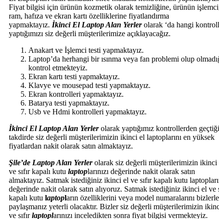
Fiyat bilgisi için ürünün kozmetik olarak temizliğine, ürünün işlemci
ram, hafıza ve ekran kartı özelliklerine fiyatlandırma
yapmaktayız.
İkinci El Laptop Alan Yerler
olarak ‘da hangi kontroll
yaptığımızı siz değerli müşterilerimize açıklayacağız.
Anakart ve İşlemci testi yapmaktayız.
Laptop’da herhangi bir ısınma veya fan problemi olup olmadı
kontrol etmekteyiz.
Ekran kartı testi yapmaktayız.
Klavye ve mousepad testi yapmaktayız.
Ekran kontrolleri yapmaktayız.
Batarya testi yapmaktayız.
Usb ve Hdmi kontrolleri yapmaktayız.
İkinci El Laptop Alan Yerler
olarak yaptığımız kontrollerden geçtiğ
takdirde siz değerli müşterilerimizin ikinci el laptoplarını en yüksek
fiyatlardan nakit olarak satın almaktayız.
Şile’de Laptop Alan Yerler
olarak siz değerli müşterilerimizin ikinci 
ve sıfır kapalı kutu
laptop
larınızı değerinde nakit olarak satın
almaktayız. Satmak istediğiniz ikinci el ve sıfır kapalı kutu laptopları
değerinde nakit olarak satın alıyoruz. Satmak istediğiniz ikinci el ve s
kapalı kutu
l
aptop
l
arın özelliklerini veya model numaralarını bizlerle
paylaşmanız yeterli olacaktır. Bizler siz değerli müşterilerimizin ikinc
ve sıfır
laptopl
arınızı inceledikten sonra fiyat bilgisi vermekteyiz.