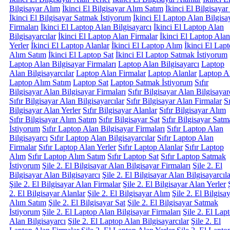
Bilgisayar Alım
İkinci El Bilgisayar Alım Satım
İkinci El Bilgisayar
İkinci El Bilgisayar Satmak İstiyorum
İkinci El Laptop Alan Bilgisa
Firmaları
İkinci El Laptop Alan Bilgisayarcı
İkinci El Laptop Alan
Bilgisayarcılar
İkinci El Laptop Alan Firmalar
İkinci El Laptop Alan
Yerler
İkinci El Laptop Alanlar
İkinci El Laptop Alım
İkinci El Lap
Alım Satım
İkinci El Laptop Sat
İkinci El Laptop Satmak İstiyorum
Laptop Alan Bilgisayar Firmaları
Laptop Alan Bilgisayarcı
Laptop
Alan Bilgisayarcılar
Laptop Alan Firmalar
Laptop Alanlar
Laptop A
Laptop Alım Satım
Laptop Sat
Laptop Satmak İstiyorum
Sıfır
Bilgisayar Alan Bilgisayar Firmaları
Sıfır Bilgisayar Alan Bilgisayar
Sıfır Bilgisayar Alan Bilgisayarcılar
Sıfır Bilgisayar Alan Firmalar
Sı
Bilgisayar Alan Yerler
Sıfır Bilgisayar Alanlar
Sıfır Bilgisayar Alım
Sıfır Bilgisayar Alım Satım
Sıfır Bilgisayar Sat
Sıfır Bilgisayar Sat
İstiyorum
Sıfır Laptop Alan Bilgisayar Firmaları
Sıfır Laptop Alan
Bilgisayarcı
Sıfır Laptop Alan Bilgisayarcılar
Sıfır Laptop Alan
Firmalar
Sıfır Laptop Alan Yerler
Sıfır Laptop Alanlar
Sıfır Laptop
Alım
Sıfır Laptop Alım Satım
Sıfır Laptop Sat
Sıfır Laptop Satmak
İstiyorum
Şile 2. El Bilgisayar Alan Bilgisayar Firmaları
Şile 2. El
Bilgisayar Alan Bilgisayarcı
Şile 2. El Bilgisayar Alan Bilgisayarcıla
Şile 2. El Bilgisayar Alan Firmalar
Şile 2. El Bilgisayar Alan Yerler
2. El Bilgisayar Alanlar
Şile 2. El Bilgisayar Alım
Şile 2. El Bilgisa
Alım Satım
Şile 2. El Bilgisayar Sat
Şile 2. El Bilgisayar Satmak
İstiyorum
Şile 2. El Laptop Alan Bilgisayar Firmaları
Şile 2. El Lap
Alan Bilgisayarcı
Şile 2. El Laptop Alan Bilgisayarcılar
Şile 2. El