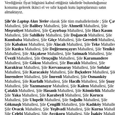
Verdiğimiz fiyat bilgisini kabul ettiğiniz takdirde bulunduğunuz
konuma gelerek ikinci el ve sıfır kapalı kutu laptoplarınızı satın
almaktayız.
Şile’de
Laptop Alan Yerler
olarak Şile tüm mahallelerinde ; Şile
Ça
Mahallesi, Şile
Balibey
Mahallesi, Şile
Ahmetli
Mahallesi, Şile
Meşrutiyet
Mahallesi, Şile
Çayırbaşı
Mahallesi, Şile
Hacı Kasım
Mahallesi, Şile
Sahilköy
Mahallesi, Şile
Doğancılı
Mahallesi, Şile
Kumbaba
Mahallesi, Şile
Göçe
Mahallesi, Şile
Geredeli
Mahallesi,
Şile
Kabakoz
Mahallesi, Şile
Alacalı
Mahallesi, Şile
Teke
Mahalles
Şile
Kızılca
Mahallesi, Şile
Değirmençayırı
Mahallesi, Şile
Yenikö
Mahallesi, Şile
Akçakese
Mahallesi, Şile
Satmazlı
Mahallesi, Şile
Üvezli
Mahallesi, Şile
Oruçoğlu
Mahallesi, Şile
Karamandere
Mahallesi, Şile
Göksu
Mahallesi, Şile
Bucaklı
Mahallesi, Şile
Karakiraz
Mahallesi, Şile
Kervansaray
Mahallesi, Şile
Sofular
Mahallesi, Şile
Karacaköy
Mahallesi, Şile
Bıçkıdere
Mahallesi, Şil
İmrendere
Mahallesi, Şile
İmrenli
Mahallesi, Şile
Osmanköy
Mahallesi, Şile
Kurfallı
Mahallesi, Şile
Hacıllı
Mahallesi, Şile
Şuayi
Mahallesi, Şile
Yazımanayır
Mahallesi, Şile
Kalem
Mahallesi, Şile
Çataklı
Mahallesi, Şile
Hasanlı
Mahallesi, Şile
Kömürlük
Mahalles
Şile
Yaka
Mahallesi, Şile
Karabeyli
Mahallesi, Şile
Korucu
Mahallesi, Şile
Ulupelit
Mahallesi, Şile
Soğullu
Mahallesi, Şile
Gökmaşlı
Mahallesi, Şile
Çengilli
Mahallesi, Şile
Kadıköy
Mahalle
Şile
Ovacık
Mahallesi, Şile
Yeşilvadi
Mahallesi, Şile
Kurna
Mahall
Şile
Çelebi
Mahallesi, Şile
Avcıkoru
Mahallesi, Şile
İsaköy
Mahalle