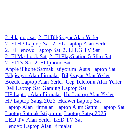
2 el laptop sat
2. El Bilgisayar Alan Yerler
2. El HP Laptop Sat
2. EL Laptop Alan Yerler
2. El Lenovo Laptop Sat
2. El LG TV Sat
2. El Macbook Sat
2. El PlayStation 5 Slim Sat
2. El Tv Sat
2. El İphone Sat
Apple iPhone Satmak İstiyorum
Asus Laptop Sat
Bilgisayar Alan Firmalar
Bilgisayar Alan Yerler
Bozuk Laptop Alan Yerler
Cep Telefonu Alan Yerler
Dell Laptop Sat
Gaming Laptop Sat
HP Laptop Alan Firmalar
Hp Laptop Alan Yerler
HP Laptop Satışı 2025
Huawei Laptop Sat
Laptop Alan Firmalar
Laptop Alım Satım
Laptop Sat
Laptop Satmak İstiyorum
Laptop Satışı 2025
LED TV Alan Yerler
LED TV Sat
Lenovo Laptop Alan Firmalar