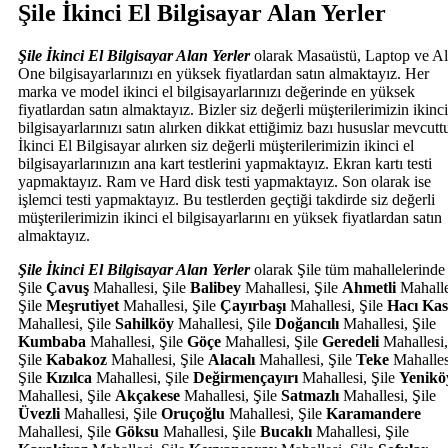
Şile İkinci El Bilgisayar Alan Yerler
Şile İkinci El Bilgisayar Alan Yerler
olarak Masaüstü, Laptop ve Al
One bilgisayarlarınızı en yüksek fiyatlardan satın almaktayız. Her
marka ve model ikinci el bilgisayarlarınızı değerinde en yüksek
fiyatlardan satın almaktayız. Bizler siz değerli müşterilerimizin ikinci
bilgisayarlarınızı satın alırken dikkat ettiğimiz bazı hususlar mevcuttu
İkinci El Bilgisayar alırken siz değerli müşterilerimizin ikinci el
bilgisayarlarınızın ana kart testlerini yapmaktayız. Ekran kartı testi
yapmaktayız. Ram ve Hard disk testi yapmaktayız. Son olarak ise
işlemci testi yapmaktayız. Bu testlerden geçtiği takdirde siz değerli
müşterilerimizin ikinci el bilgisayarlarını en yüksek fiyatlardan satın
almaktayız.
Şile İkinci El Bilgisayar Alan Yerler
olarak Şile tüm mahallelerinde 
Şile
Çavuş
Mahallesi, Şile
Balibey
Mahallesi, Şile
Ahmetli
Mahalle
Şile
Meşrutiyet
Mahallesi, Şile
Çayırbaşı
Mahallesi, Şile
Hacı Ka
Mahallesi, Şile
Sahilköy
Mahallesi, Şile
Doğancılı
Mahallesi, Şile
Kumbaba
Mahallesi, Şile
Göçe
Mahallesi, Şile
Geredeli
Mahallesi,
Şile
Kabakoz
Mahallesi, Şile
Alacalı
Mahallesi, Şile
Teke
Mahalles
Şile
Kızılca
Mahallesi, Şile
Değirmençayırı
Mahallesi, Şile
Yenikö
Mahallesi, Şile
Akçakese
Mahallesi, Şile
Satmazlı
Mahallesi, Şile
Üvezli
Mahallesi, Şile
Oruçoğlu
Mahallesi, Şile
Karamandere
Mahallesi, Şile
Göksu
Mahallesi, Şile
Bucaklı
Mahallesi, Şile