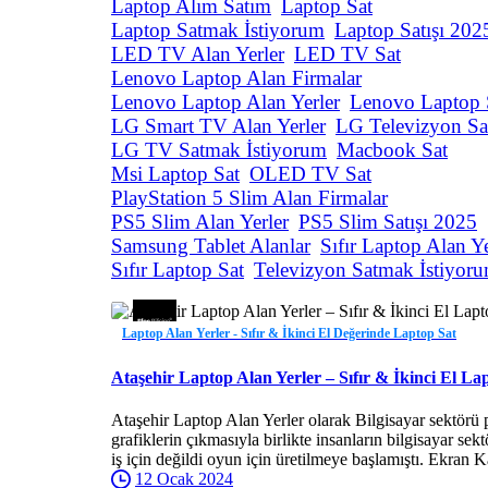
Laptop Alım Satım
Laptop Sat
Laptop Satmak İstiyorum
Laptop Satışı 202
LED TV Alan Yerler
LED TV Sat
Lenovo Laptop Alan Firmalar
Lenovo Laptop Alan Yerler
Lenovo Laptop 
LG Smart TV Alan Yerler
LG Televizyon Sa
LG TV Satmak İstiyorum
Macbook Sat
Msi Laptop Sat
OLED TV Sat
PlayStation 5 Slim Alan Firmalar
PS5 Slim Alan Yerler
PS5 Slim Satışı 2025
Samsung Tablet Alanlar
Sıfır Laptop Alan Ye
Sıfır Laptop Sat
Televizyon Satmak İstiyor
Laptop Alan Yerler - Sıfır & İkinci El Değerinde Laptop Sat
Ataşehir Laptop Alan Yerler – Sıfır & İkinci El La
Ataşehir Laptop Alan Yerler olarak Bilgisayar sektörü 
grafiklerin çıkmasıyla birlikte insanların bilgisayar se
iş için değildi oyun için üretilmeye başlamıştı. Ekran K
12 Ocak 2024