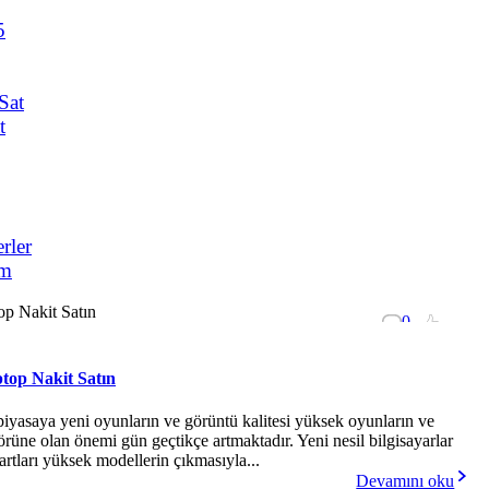
5
Sat
t
rler
um
0
-
ptop Nakit Satın
piyasaya yeni oyunların ve görüntü kalitesi yüksek oyunların ve
ktörüne olan önemi gün geçtikçe artmaktadır. Yeni nesil bilgisayarlar
artları yüksek modellerin çıkmasıyla...
Devamını oku