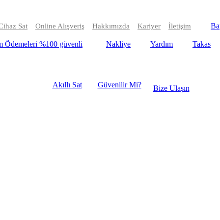
Bay
ihaz Sat
Online Alışveriş
Hakkımızda
Kariyer
İletişim
m Ödemeleri %100 güvenli
Nakliye
Yardım
Takas
Akıllı Sat
Güvenilir Mi?
Bize Ulaşın