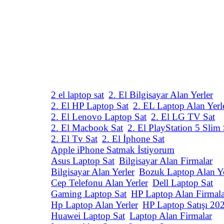
2 el laptop sat
2. El Bilgisayar Alan Yerler
2. El HP Laptop Sat
2. EL Laptop Alan Yerl
2. El Lenovo Laptop Sat
2. El LG TV Sat
2. El Macbook Sat
2. El PlayStation 5 Slim 
2. El Tv Sat
2. El İphone Sat
Apple iPhone Satmak İstiyorum
Asus Laptop Sat
Bilgisayar Alan Firmalar
Bilgisayar Alan Yerler
Bozuk Laptop Alan Ye
Cep Telefonu Alan Yerler
Dell Laptop Sat
Gaming Laptop Sat
HP Laptop Alan Firmala
Hp Laptop Alan Yerler
HP Laptop Satışı 20
Huawei Laptop Sat
Laptop Alan Firmalar