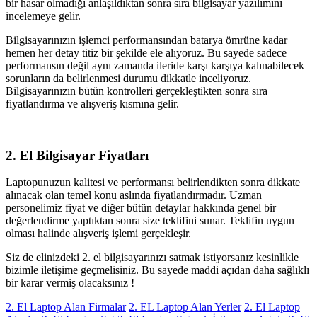
bir hasar olmadığı anlaşıldıktan sonra sıra bilgisayar yazılımını
incelemeye gelir.
Bilgisayarınızın işlemci performansından batarya ömrüne kadar
hemen her detay titiz bir şekilde ele alıyoruz. Bu sayede sadece
performansın değil aynı zamanda ileride karşı karşıya kalınabilecek
sorunların da belirlenmesi durumu dikkatle inceliyoruz.
Bilgisayarınızın bütün kontrolleri gerçekleştikten sonra sıra
fiyatlandırma ve alışveriş kısmına gelir.
2. El Bilgisayar Fiyatları
Laptopunuzun kalitesi ve performansı belirlendikten sonra dikkate
alınacak olan temel konu aslında fiyatlandırmadır. Uzman
personelimiz fiyat ve diğer bütün detaylar hakkında genel bir
değerlendirme yaptıktan sonra size teklifini sunar. Teklifin uygun
olması halinde alışveriş işlemi gerçekleşir.
Siz de elinizdeki 2. el bilgisayarınızı satmak istiyorsanız kesinlikle
bizimle iletişime geçmelisiniz. Bu sayede maddi açıdan daha sağlıklı
bir karar vermiş olacaksınız !
2. El Laptop Alan Firmalar
2. EL Laptop Alan Yerler
2. El Laptop