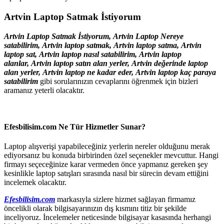
Artvin Laptop Satmak İstiyorum
Artvin Laptop Satmak İstiyorum
,
Artvin
Laptop Nereye
satabilirim,
Artvin
laptop satmak,
Artvin
laptop satma,
Artvin
laptop sat,
Artvin
laptop nasıl satabilirim,
Artvin
laptop
alanlar,
Artvin
laptop satın alan yerler,
Artvin
değerinde laptop
alan yerler,
Artvin
laptop ne kadar eder,
Artvin
laptop kaç paraya
satabilirim
gibi sorularınızın cevaplarını öğrenmek için bizleri
aramanız yeterli olacaktır.
Efesbilisim.com Ne Tür Hizmetler Sunar?
Laptop alışverişi yapabileceğiniz yerlerin nereler olduğunu merak
ediyorsanız bu konuda birbirinden özel seçenekler mevcuttur. Hangi
firmayı seçeceğinize karar vermeden önce yapmanız gereken şey
kesinlikle laptop satışları sırasında nasıl bir sürecin devam ettiğini
incelemek olacaktır.
Efesbilisim.com
markasıyla sizlere hizmet sağlayan firmamız
öncelikli olarak bilgisayarınızın dış kısmını titiz bir şekilde
inceliyoruz. İncelemeler neticesinde bilgisayar kasasında herhangi