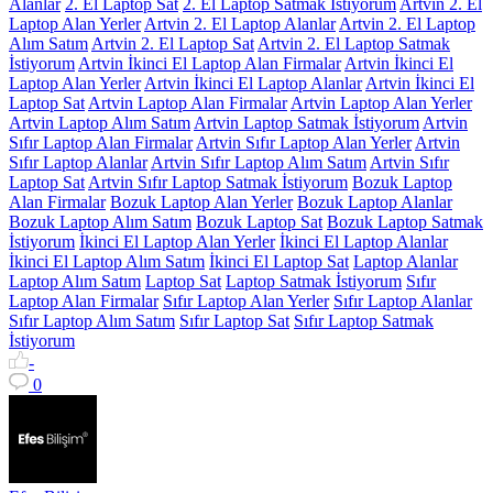
Alanlar
2. El Laptop Sat
2. El Laptop Satmak İstiyorum
Artvin 2. El
Laptop Alan Yerler
Artvin 2. El Laptop Alanlar
Artvin 2. El Laptop
Alım Satım
Artvin 2. El Laptop Sat
Artvin 2. El Laptop Satmak
İstiyorum
Artvin İkinci El Laptop Alan Firmalar
Artvin İkinci El
Laptop Alan Yerler
Artvin İkinci El Laptop Alanlar
Artvin İkinci El
Laptop Sat
Artvin Laptop Alan Firmalar
Artvin Laptop Alan Yerler
Artvin Laptop Alım Satım
Artvin Laptop Satmak İstiyorum
Artvin
Sıfır Laptop Alan Firmalar
Artvin Sıfır Laptop Alan Yerler
Artvin
Sıfır Laptop Alanlar
Artvin Sıfır Laptop Alım Satım
Artvin Sıfır
Laptop Sat
Artvin Sıfır Laptop Satmak İstiyorum
Bozuk Laptop
Alan Firmalar
Bozuk Laptop Alan Yerler
Bozuk Laptop Alanlar
Bozuk Laptop Alım Satım
Bozuk Laptop Sat
Bozuk Laptop Satmak
İstiyorum
İkinci El Laptop Alan Yerler
İkinci El Laptop Alanlar
İkinci El Laptop Alım Satım
İkinci El Laptop Sat
Laptop Alanlar
Laptop Alım Satım
Laptop Sat
Laptop Satmak İstiyorum
Sıfır
Laptop Alan Firmalar
Sıfır Laptop Alan Yerler
Sıfır Laptop Alanlar
Sıfır Laptop Alım Satım
Sıfır Laptop Sat
Sıfır Laptop Satmak
İstiyorum
-
0