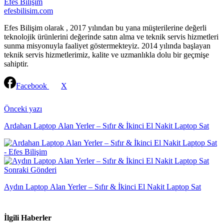
Efes Bilişim
efesbilisim.com
Efes Bilişim olarak , 2017 yılından bu yana müşterilerine değerli
teknolojik ürünlerini değerinde satın alma ve teknik servis hizmetleri
sunma misyonuyla faaliyet göstermekteyiz. 2014 yılında başlayan
teknik servis hizmetlerimiz, kalite ve uzmanlıkla dolu bir geçmişe
sahiptir.
Facebook
X
Continue
Reading
Önceki yazı
Ardahan Laptop Alan Yerler – Sıfır & İkinci El Nakit Laptop Sat
Sonraki Gönderi
Aydın Laptop Alan Yerler – Sıfır & İkinci El Nakit Laptop Sat
İlgili Haberler