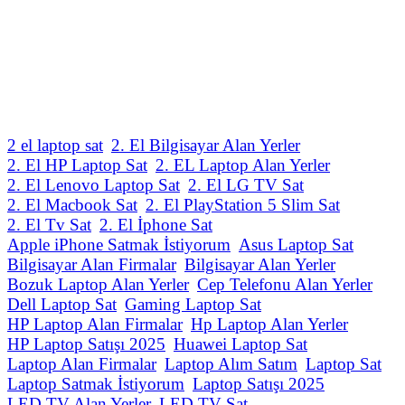
2 el laptop sat
2. El Bilgisayar Alan Yerler
2. El HP Laptop Sat
2. EL Laptop Alan Yerler
2. El Lenovo Laptop Sat
2. El LG TV Sat
2. El Macbook Sat
2. El PlayStation 5 Slim Sat
2. El Tv Sat
2. El İphone Sat
Apple iPhone Satmak İstiyorum
Asus Laptop Sat
Bilgisayar Alan Firmalar
Bilgisayar Alan Yerler
Bozuk Laptop Alan Yerler
Cep Telefonu Alan Yerler
Dell Laptop Sat
Gaming Laptop Sat
HP Laptop Alan Firmalar
Hp Laptop Alan Yerler
HP Laptop Satışı 2025
Huawei Laptop Sat
Laptop Alan Firmalar
Laptop Alım Satım
Laptop Sat
Laptop Satmak İstiyorum
Laptop Satışı 2025
LED TV Alan Yerler
LED TV Sat