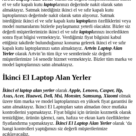
el ve sıfır kapalı kutu
laptop
larınızı değerinde nakit olarak satın
almaktayız. Satmak istediğiniz ikinci el ve sıfır kapalı kutu
laptoplarınızı değerinde nakit olarak satın alıyoruz. Satmak
istediğiniz ikinci el ve sıfır kapalı kutu
l
aptop
l
arın özelliklerini veya
model numaralarını bizlerle paylaşmanız yeterli olacaktır. Bizler siz
değerli müşterilerimizin ikinci el ve sıfır
laptopl
arınızı inceledikten
sonra fiyat bilgisi vermekteyiz. Verdiğimiz fiyat bilgisini kabul
ettiğiniz takdirde bulunduğunuz konuma gelerek ikinci el ve sıfır
kapalı kutu laptoplarınızı satın almaktayız.
Artvin Laptop Alan
Yerler
olarak Artvin’in tüm ilçe ve semtlerinde siz değerli
müşterilerimize 14 senedir hizmet vermekteyiz. Bizler tüm marka ve
model laptoplarınızı satın almaktayız.
İkinci El Laptop Alan Yerler
İkinci el laptop alan yerler
olarak
Apple, Lenovo, Casper, Hp,
Asus, Acer, Huawei, Dell, Msi, Monster, Samsung, Xiaomi
olmak
üzere tüm marka ve model laptoplarınızı en yüksek fiyat garantisi ile
satın almaktayız. İkinci El Laptopları satın almadan önce mutlaka
kontrollerini yapmaktayız. Fiyat bilgisi için ürünün kozmetik olarak
temizliğine, ürünün işlemci, ram, hafıza ve ekran kartı özelliklerine
fiyatlandırma yapmaktayız.
İkinci El Laptop Alan Yerler
olarak ‘da
hangi kontrolleri yaptığımızı siz değerli müşterilerimize
açıklayacağız.