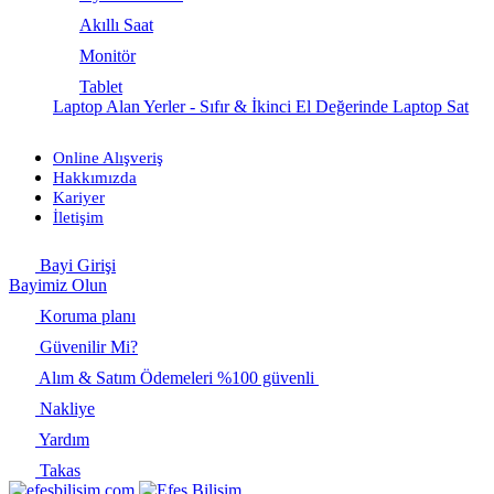
Akıllı Saat
Monitör
Tablet
Laptop Alan Yerler - Sıfır & İkinci El Değerinde Laptop Sat
Online Alışveriş
Hakkımızda
Kariyer
İletişim
Bayi Girişi
Bayimiz Olun
Koruma planı
Güvenilir Mi?
Alım & Satım Ödemeleri %100 güvenli
Nakliye
Yardım
Takas