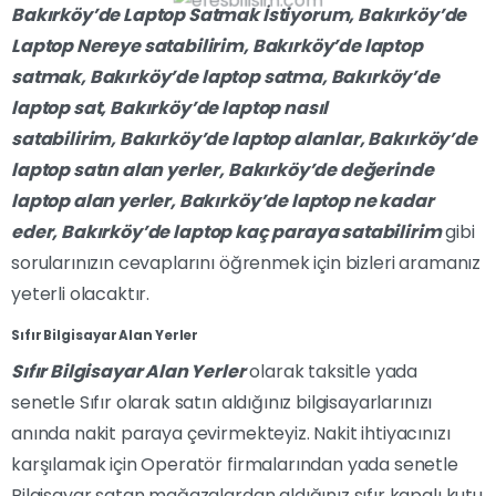
Bakırköy’de Laptop Satmak İstiyorum
,
Bakırköy’de
Laptop Nereye satabilirim,
Bakırköy’de
laptop
satmak,
Bakırköy’de
laptop satma,
Bakırköy’de
laptop sat,
Bakırköy’de
laptop nasıl
satabilirim,
Bakırköy’de
laptop alanlar,
Bakırköy’de
laptop satın alan yerler,
Bakırköy’de
değerinde
laptop alan yerler,
Bakırköy’de
laptop ne kadar
eder,
Bakırköy’de
laptop kaç paraya satabilirim
gibi
sorularınızın cevaplarını öğrenmek için bizleri aramanız
yeterli olacaktır.
Sıfır Bilgisayar Alan Yerler
Sıfır Bilgisayar Alan Yerler
olarak taksitle yada
senetle Sıfır olarak satın aldığınız bilgisayarlarınızı
anında nakit paraya çevirmekteyiz. Nakit ihtiyacınızı
karşılamak için Operatör firmalarından yada senetle
Bilgisayar satan mağazalardan aldığınız sıfır kapalı kutu