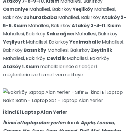
Ataköy 7-8-9-10. Kısım
Mahallesi, Bakırköy
Osmaniye
Mahallesi, Bakırköy
Yeşilköy
Mahallesi,
Bakırköy
Zuhuratbaba
Mahallesi, Bakırköy
Ataköy 2-
5-6. Kısım
Mahallesi, Bakırköy
Ataköy 3-4-11. Kısım
Mahallesi, Bakırköy
Sakızağacı
Mahallesi, Bakırköy
Yeşilyurt
Mahallesi, Bakırköy
Yenimahalle
Mahallesi,
Bakırköy
Basınköy
Mahallesi, Bakırköy
Zeytinlik
Mahallesi, Bakırköy
Cevizlik
Mahallesi, Bakırköy
Ataköy 1. Kısım
mahallelerinde siz değerli
müşterilerimize hizmet vermekteyiz.
İkinci El Laptop Alan Yerler
İkinci el laptop alan yerler
olarak
Apple, Lenovo,
Casper, Hp, Asus, Acer, Huawei, Dell, Msi, Monster,