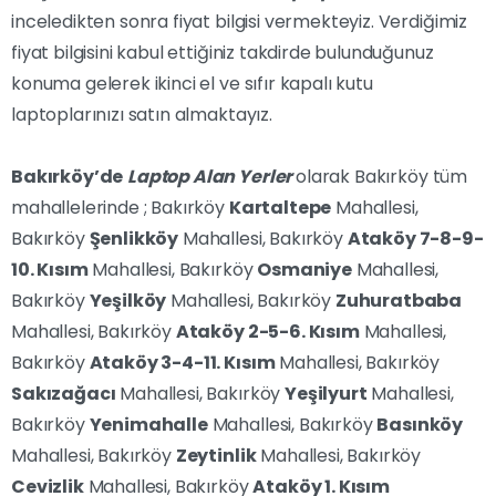
inceledikten sonra fiyat bilgisi vermekteyiz. Verdiğimiz
fiyat bilgisini kabul ettiğiniz takdirde bulunduğunuz
konuma gelerek ikinci el ve sıfır kapalı kutu
laptoplarınızı satın almaktayız.
Bakırköy’de
Laptop Alan Yerler
olarak Bakırköy tüm
mahallelerinde ; Bakırköy
Kartaltepe
Mahallesi,
Bakırköy
Şenlikköy
Mahallesi, Bakırköy
Ataköy 7-8-9-
10. Kısım
Mahallesi, Bakırköy
Osmaniye
Mahallesi,
Bakırköy
Yeşilköy
Mahallesi, Bakırköy
Zuhuratbaba
Mahallesi, Bakırköy
Ataköy 2-5-6. Kısım
Mahallesi,
Bakırköy
Ataköy 3-4-11. Kısım
Mahallesi, Bakırköy
Sakızağacı
Mahallesi, Bakırköy
Yeşilyurt
Mahallesi,
Bakırköy
Yenimahalle
Mahallesi, Bakırköy
Basınköy
Mahallesi, Bakırköy
Zeytinlik
Mahallesi, Bakırköy
Cevizlik
Mahallesi, Bakırköy
Ataköy 1. Kısım