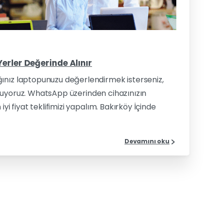
0
erler Değerinde Alınır
ınız laptopunuzu değerlendirmek isterseniz,
 sunuyoruz. WhatsApp üzerinden cihazınızın
yi fiyat teklifimizi yapalım. Bakırköy İçinde
Devamını oku