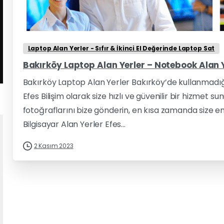
Laptop Alan Yerler - Sıfır & İkinci El Değerinde Laptop Sat
Bakırköy Laptop Alan Yerler – Notebook Alan Y
Bakırköy Laptop Alan Yerler Bakırköy’de kullanmadığ
Efes Bilişim olarak size hızlı ve güvenilir bir hizmet
fotoğraflarını bize gönderin, en kısa zamanda size en i
Bilgisayar Alan Yerler Efes...
2 Kasım 2023