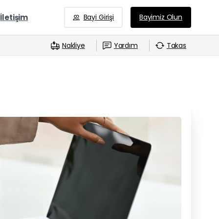
İletişim
Bayi Girişi
Bayimiz Olun
Nakliye
Yardım
Takas