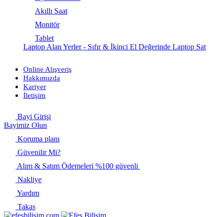
Akıllı Saat
Monitör
Tablet
Laptop Alan Yerler - Sıfır & İkinci El Değerinde Laptop Sat
Online Alışveriş
Hakkımızda
Kariyer
İletişim
Bayi Girişi
Bayimiz Olun
Koruma planı
Güvenilir Mi?
Alım & Satım Ödemeleri %100 güvenli
Nakliye
Yardım
Takas