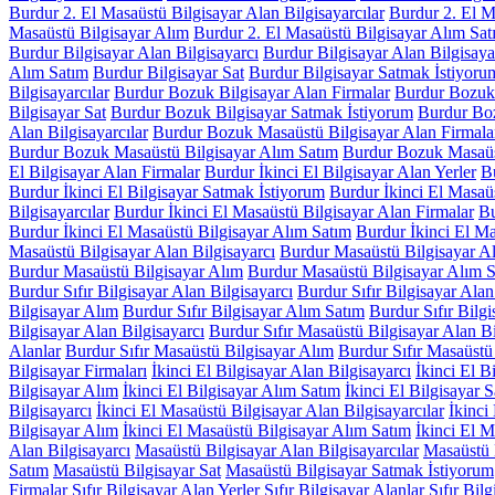
Burdur 2. El Masaüstü Bilgisayar Alan Bilgisayarcılar
Burdur 2. El M
Masaüstü Bilgisayar Alım
Burdur 2. El Masaüstü Bilgisayar Alım Sat
Burdur Bilgisayar Alan Bilgisayarcı
Burdur Bilgisayar Alan Bilgisaya
Alım Satım
Burdur Bilgisayar Sat
Burdur Bilgisayar Satmak İstiyoru
Bilgisayarcılar
Burdur Bozuk Bilgisayar Alan Firmalar
Burdur Bozuk 
Bilgisayar Sat
Burdur Bozuk Bilgisayar Satmak İstiyorum
Burdur Boz
Alan Bilgisayarcılar
Burdur Bozuk Masaüstü Bilgisayar Alan Firmala
Burdur Bozuk Masaüstü Bilgisayar Alım Satım
Burdur Bozuk Masaüst
El Bilgisayar Alan Firmalar
Burdur İkinci El Bilgisayar Alan Yerler
Bu
Burdur İkinci El Bilgisayar Satmak İstiyorum
Burdur İkinci El Masaüs
Bilgisayarcılar
Burdur İkinci El Masaüstü Bilgisayar Alan Firmalar
Bu
Burdur İkinci El Masaüstü Bilgisayar Alım Satım
Burdur İkinci El Ma
Masaüstü Bilgisayar Alan Bilgisayarcı
Burdur Masaüstü Bilgisayar Al
Burdur Masaüstü Bilgisayar Alım
Burdur Masaüstü Bilgisayar Alım 
Burdur Sıfır Bilgisayar Alan Bilgisayarcı
Burdur Sıfır Bilgisayar Alan
Bilgisayar Alım
Burdur Sıfır Bilgisayar Alım Satım
Burdur Sıfır Bilgi
Bilgisayar Alan Bilgisayarcı
Burdur Sıfır Masaüstü Bilgisayar Alan Bi
Alanlar
Burdur Sıfır Masaüstü Bilgisayar Alım
Burdur Sıfır Masaüstü
Bilgisayar Firmaları
İkinci El Bilgisayar Alan Bilgisayarcı
İkinci El B
Bilgisayar Alım
İkinci El Bilgisayar Alım Satım
İkinci El Bilgisayar S
Bilgisayarcı
İkinci El Masaüstü Bilgisayar Alan Bilgisayarcılar
İkinci
Bilgisayar Alım
İkinci El Masaüstü Bilgisayar Alım Satım
İkinci El M
Alan Bilgisayarcı
Masaüstü Bilgisayar Alan Bilgisayarcılar
Masaüstü 
Satım
Masaüstü Bilgisayar Sat
Masaüstü Bilgisayar Satmak İstiyorum
Firmalar
Sıfır Bilgisayar Alan Yerler
Sıfır Bilgisayar Alanlar
Sıfır Bil