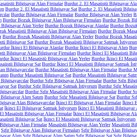
asaüstü Bilgisayar Alan Firmalar
Burdur 2. El Masaüstü Bilgisayar Ala
ım
Burdur 2. El Masaüstü Bilgisayar Sat
Burdur 2. El Masaüstü Bilgis
rcılar
Burdur Bilgisayar Alan Firmalar
Burdur Bilgisayar Alan Yerler
B
m
Burdur Bozuk Bilgisayar Alan Bilgisayar Firmaları
Burdur Bozuk Bilg
Bilgisayar Alan Yerler
Burdur Bozuk Bilgisayar Alanlar
Burdur Bozuk
uk Masaüstü Bilgisayar Alan Bilgisayar Firmaları
Burdur Bozuk Masaüs
r
Burdur Bozuk Masaüstü Bilgisayar Alan Yerler
Burdur Bozuk Masaüst
ü Bilgisayar Sat
Burdur Bozuk Masaüstü Bilgisayar Satmak İstiyoru
rdur İkinci El Bilgisayar Alanlar
Burdur İkinci El Bilgisayar Alım
Burd
tü Bilgisayar Alan Bilgisayar Firmaları
Burdur İkinci El Masaüstü Bilg
rdur İkinci El Masaüstü Bilgisayar Alan Yerler
Burdur İkinci El Masaüs
saüstü Bilgisayar Sat
Burdur İkinci El Masaüstü Bilgisayar Satmak İst
an Bilgisayarcılar
Burdur Masaüstü Bilgisayar Alan Firmalar
Burdur Ma
Satım
Burdur Masaüstü Bilgisayar Sat
Burdur Masaüstü Bilgisayar Satm
 Bilgisayarcılar
Burdur Sıfır Bilgisayar Alan Firmalar
Burdur Sıfır Bilg
sayar Sat
Burdur Sıfır Bilgisayar Satmak İstiyorum
Burdur Sıfır Masaüs
lgisayarcılar
Burdur Sıfır Masaüstü Bilgisayar Alan Firmalar
Burdur Sı
 Bilgisayar Alım Satım
Burdur Sıfır Masaüstü Bilgisayar Sat
Burdur Sıf
ilgisayar Alan Bilgisayarcılar
İkinci El Bilgisayar Alan Firmalar
İkinci 
at
İkinci El Bilgisayar Satmak İstiyorum
İkinci El Masaüstü Bilgisayar 
 El Masaüstü Bilgisayar Alan Firmalar
İkinci El Masaüstü Bilgisayar Al
asaüstü Bilgisayar Sat
İkinci El Masaüstü Bilgisayar Satmak İstiyorum
Bilgisayar Alan Firmalar
Masaüstü Bilgisayar Alan Yerler
Masaüstü Bil
Sıfır Bilgisayar Alan Bilgisayar Firmaları
Sıfır Bilgisayar Alan Bilgisa
gisayar Alım
Sıfır Bilgisayar Alım Satım
Sıfır Bilgisayar Sat
Sıfır Bilgis