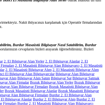
r İkinci El Masaüstü Bilgisayar Alan Yerler
olarak İstanbul’un tüm
çevirmekteyiz. Nakit ihtiyacınızı karşılamak için Operatör firmalarından
iz.
bilirim,
Burdur
Masaüstü Bilgisayar Nasıl Satabilirim,
Burdur
orularınızın cevaplarını bizleri arayarak öğrenebilirsiniz. Bizleri
ar
2. El Bilgisayar Alan Yerler
2. El Bilgisayar Alanlar
2. El
 Firmaları
2. El Masaüstü Bilgisayar Alan Bilgisayarcı
2. El Masaüstü
lar
2. El Masaüstü Bilgisayar Alım
2. El Masaüstü Bilgisayar Alım
inci El Bilgisayar Alan Bilgisayarcılar
Bilgisayar Alan Bilgisayar
isayar Alım
Bilgisayar Alım Satım
Bilgisayar Sat
Bilgisayar Satmak
sayar Alan Firmalar
Bozuk Bilgisayar Alan Yerler
Bozuk Bilgisayar
isayar Alan Bilgisayar Firmaları
Bozuk Masaüstü Bilgisayar Alan
ler
Bozuk Masaüstü Bilgisayar Alanlar
Bozuk Masaüstü Bilgisayar
gisayar Alan Bilgisayar Firmaları
Burdur 2. El Bilgisayar Alan
 El Bilgisayar Alanlar
Burdur 2. El Bilgisayar Alım
Burdur 2. El
r Firmaları
Burdur 2. El Masaüstü Bilgisayar Alan Bilgisayarcı