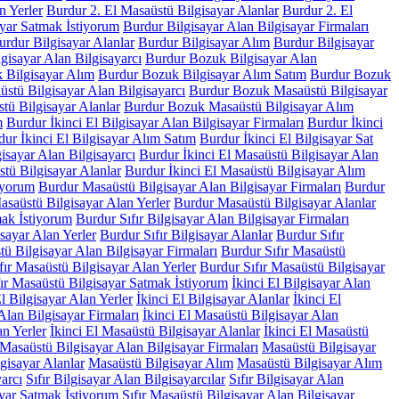
n Yerler
Burdur 2. El Masaüstü Bilgisayar Alanlar
Burdur 2. El
ayar Satmak İstiyorum
Burdur Bilgisayar Alan Bilgisayar Firmaları
urdur Bilgisayar Alanlar
Burdur Bilgisayar Alım
Burdur Bilgisayar
isayar Alan Bilgisayarcı
Burdur Bozuk Bilgisayar Alan
 Bilgisayar Alım
Burdur Bozuk Bilgisayar Alım Satım
Burdur Bozuk
tü Bilgisayar Alan Bilgisayarcı
Burdur Bozuk Masaüstü Bilgisayar
ü Bilgisayar Alanlar
Burdur Bozuk Masaüstü Bilgisayar Alım
m
Burdur İkinci El Bilgisayar Alan Bilgisayar Firmaları
Burdur İkinci
ur İkinci El Bilgisayar Alım Satım
Burdur İkinci El Bilgisayar Sat
isayar Alan Bilgisayarcı
Burdur İkinci El Masaüstü Bilgisayar Alan
tü Bilgisayar Alanlar
Burdur İkinci El Masaüstü Bilgisayar Alım
iyorum
Burdur Masaüstü Bilgisayar Alan Bilgisayar Firmaları
Burdur
saüstü Bilgisayar Alan Yerler
Burdur Masaüstü Bilgisayar Alanlar
ak İstiyorum
Burdur Sıfır Bilgisayar Alan Bilgisayar Firmaları
isayar Alan Yerler
Burdur Sıfır Bilgisayar Alanlar
Burdur Sıfır
tü Bilgisayar Alan Bilgisayar Firmaları
Burdur Sıfır Masaüstü
fır Masaüstü Bilgisayar Alan Yerler
Burdur Sıfır Masaüstü Bilgisayar
ır Masaüstü Bilgisayar Satmak İstiyorum
İkinci El Bilgisayar Alan
El Bilgisayar Alan Yerler
İkinci El Bilgisayar Alanlar
İkinci El
Alan Bilgisayar Firmaları
İkinci El Masaüstü Bilgisayar Alan
an Yerler
İkinci El Masaüstü Bilgisayar Alanlar
İkinci El Masaüstü
Masaüstü Bilgisayar Alan Bilgisayar Firmaları
Masaüstü Bilgisayar
gisayar Alanlar
Masaüstü Bilgisayar Alım
Masaüstü Bilgisayar Alım
yarcı
Sıfır Bilgisayar Alan Bilgisayarcılar
Sıfır Bilgisayar Alan
ayar Satmak İstiyorum
Sıfır Masaüstü Bilgisayar Alan Bilgisayar