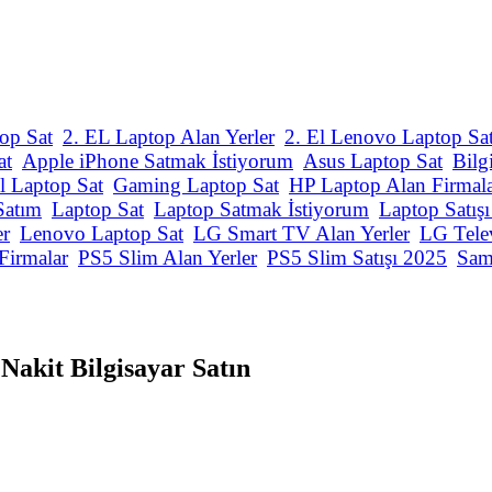
op Sat
2. EL Laptop Alan Yerler
2. El Lenovo Laptop Sa
at
Apple iPhone Satmak İstiyorum
Asus Laptop Sat
Bilg
l Laptop Sat
Gaming Laptop Sat
HP Laptop Alan Firmal
Satım
Laptop Sat
Laptop Satmak İstiyorum
Laptop Satış
er
Lenovo Laptop Sat
LG Smart TV Alan Yerler
LG Tele
Firmalar
PS5 Slim Alan Yerler
PS5 Slim Satışı 2025
Sam
Nakit Bilgisayar Satın