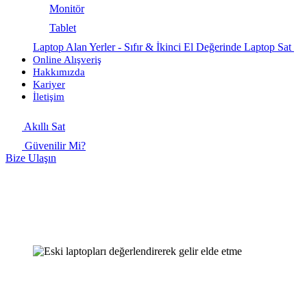
Monitör
Tablet
Laptop Alan Yerler - Sıfır & İkinci El Değerinde Laptop Sat
Online Alışveriş
Hakkımızda
Kariyer
İletişim
Akıllı Sat
Güvenilir Mi?
Bize Ulaşın