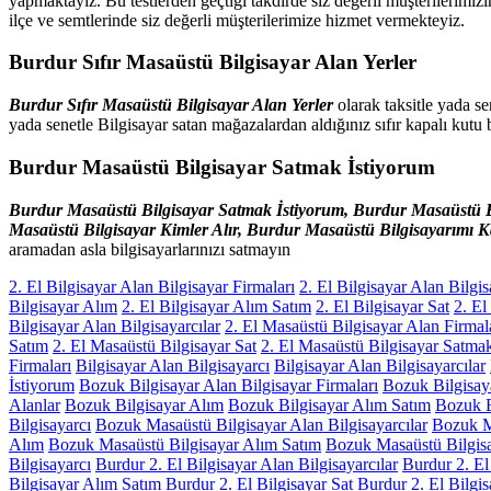
yapmaktayız. Bu testlerden geçtiği takdirde siz değerli müşterilerimizin
ilçe ve semtlerinde siz değerli müşterilerimize hizmet vermekteyiz.
Burdur Sıfır Masaüstü Bilgisayar Alan Yerler
Burdur Sıfır Masaüstü Bilgisayar Alan Yerler
olarak taksitle yada se
yada senetle Bilgisayar satan mağazalardan aldığınız sıfır kapalı kutu 
Burdur Masaüstü Bilgisayar Satmak İstiyorum
Burdur Masaüstü Bilgisayar Satmak İstiyorum,
Burdur
Masaüstü B
Masaüstü Bilgisayar Kimler Alır,
Burdur
Masaüstü Bilgisayarımı K
aramadan asla bilgisayarlarınızı satmayın
2. El Bilgisayar Alan Bilgisayar Firmaları
2. El Bilgisayar Alan Bilgis
Bilgisayar Alım
2. El Bilgisayar Alım Satım
2. El Bilgisayar Sat
2. El
Bilgisayar Alan Bilgisayarcılar
2. El Masaüstü Bilgisayar Alan Firmal
Satım
2. El Masaüstü Bilgisayar Sat
2. El Masaüstü Bilgisayar Satma
Firmaları
Bilgisayar Alan Bilgisayarcı
Bilgisayar Alan Bilgisayarcılar
İstiyorum
Bozuk Bilgisayar Alan Bilgisayar Firmaları
Bozuk Bilgisaya
Alanlar
Bozuk Bilgisayar Alım
Bozuk Bilgisayar Alım Satım
Bozuk B
Bilgisayarcı
Bozuk Masaüstü Bilgisayar Alan Bilgisayarcılar
Bozuk M
Alım
Bozuk Masaüstü Bilgisayar Alım Satım
Bozuk Masaüstü Bilgisa
Bilgisayarcı
Burdur 2. El Bilgisayar Alan Bilgisayarcılar
Burdur 2. El
Bilgisayar Alım Satım
Burdur 2. El Bilgisayar Sat
Burdur 2. El Bilgi