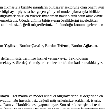
in çıkmasıyla birlikte insanların bilgisayar sektörüne olan önemi gün
te bilgisayar piyasası her geçen gün yeni model çıkmasıyla birlikte
 bilgisayarlarınızı en yüksek fiyatlardan nakit olarak satın almaktayız.
rmekteyiz. Gönderdiğiniz bilgisayarın özelliklerini inceledikten
iz takdirde siz değerli müşterilerimizin bulunduğu konuma gelerek en
dur
Yeşilova
, Burdur
Çavdır
, Burdur
Tefenni
, Burdur
Ağlasun
,
siz değerli müşterilerimize hizmet vermekteyiz. Teknolojinin
mekteyiz. Siz değerli müşterilerimize bir telefon kadar uzaklıktayız.
ktayız. Her marka ve model ikinci el bilgisayarlarınızı değerinde en
mevcuttur. Bu hususları siz değerli müşterilerimize açıklamak isteriz.
yız. Ram ve Harddisk testi yapmaktayız. Son olarak ise işlemci testi