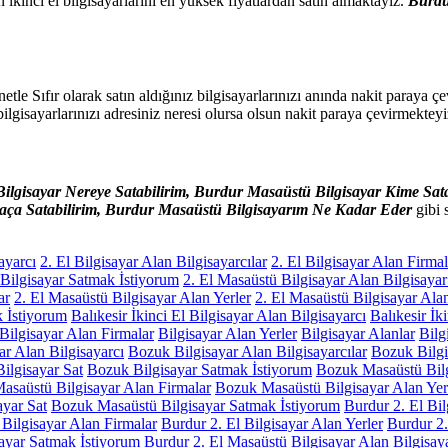
 ikinci el bilgisayarlarını en yüksek fiyatlardan satın almaktayız.
Burdu
netle Sıfır olarak satın aldığınız bilgisayarlarınızı anında nakit paraya 
bilgisayarlarınızı adresiniz neresi olursa olsun nakit paraya çevirmektey
ilgisayar Nereye Satabilirim,
Burdur
Masaüstü Bilgisayar Kime Sata
aça Satabilirim,
Burdur
Masaüstü Bilgisayarım Ne Kadar Eder
gibi s
ayarcı
2. El Bilgisayar Alan Bilgisayarcılar
2. El Bilgisayar Alan Firmal
 Bilgisayar Satmak İstiyorum
2. El Masaüstü Bilgisayar Alan Bilgisayar
ar
2. El Masaüstü Bilgisayar Alan Yerler
2. El Masaüstü Bilgisayar Alan
k İstiyorum
Balıkesir İkinci El Bilgisayar Alan Bilgisayarcı
Balıkesir İk
Bilgisayar Alan Firmalar
Bilgisayar Alan Yerler
Bilgisayar Alanlar
Bilg
r Alan Bilgisayarcı
Bozuk Bilgisayar Alan Bilgisayarcılar
Bozuk Bilgi
ilgisayar Sat
Bozuk Bilgisayar Satmak İstiyorum
Bozuk Masaüstü Bilg
asaüstü Bilgisayar Alan Firmalar
Bozuk Masaüstü Bilgisayar Alan Yer
yar Sat
Bozuk Masaüstü Bilgisayar Satmak İstiyorum
Burdur 2. El Bil
 Bilgisayar Alan Firmalar
Burdur 2. El Bilgisayar Alan Yerler
Burdur 2.
sayar Satmak İstiyorum
Burdur 2. El Masaüstü Bilgisayar Alan Bilgisaya