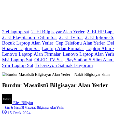
2 el laptop sat
2. El Bilgisayar Alan Yerler
2. El HP Lapt
2. El PlayStation 5 Slim Sat
2. El Tv Sat
2. El İphone S
Bozuk Laptop Alan Yerler
Cep Telefonu Alan Yerler
Del
Huawei Laptop Sat
Laptop Alan Firmalar
Laptop Alım 
Lenovo Laptop Alan Firmalar
Lenovo Laptop Alan Yerl
Msi Laptop Sat
OLED TV Sat
PlayStation 5 Slim Alan 
Sıfır Laptop Sat
Televizyon Satmak İstiyorum
Burdur Masaüstü Bilgisayar Alan Yerler – 
Efes Bilişim
Sıfır & İkinci El Masaüstü Bilgisayar Alan Yerler
15 Ocak 2024