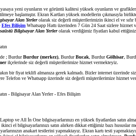
yasaya yeni oyunların ve görüntü kalitesi yüksek oyunların ve grafikler
üretilmeye başlamıştır. Ekran Kartları yüksek modellerin çıkmasıyla birlik
gisayar Alan Yerler
olarak siz değerli müşterilerimizin ikinci el ve sıfır
e
Efes Bilişim
Whatsapp Hattı üzerinden 7 Gün 24 Saat sizlere hizmet ve
aüstü Bilgisayar Alan Yerler
olarak verdiğimiz fiyatları kabul ettiğin
‘de ; Burdur
Burdur (merkez)
, Burdur
Bucak
, Burdur
Gölhisar
, Bur
mer
ilçelerinde siz değerli müşterilerimize hizmet vermekteyiz.
yakın bir fiyat teklifi almanıza gerek kalmadı. Bizler internet üzerinde 
zlere Telefon ve Whatsapp üzerinde siz değerli müşterilerimize hizmet ver
aptop ve All İn One bilgisayarlarınızı en yüksek fiyatlardan satın alma
ikinci el bilgisayarlarınızı satın alırken dikkat ettiğimiz bazı hususlar 
isayarlarınızın anakart testlerini yapmaktayız. Ekran kartı testi yapmakta