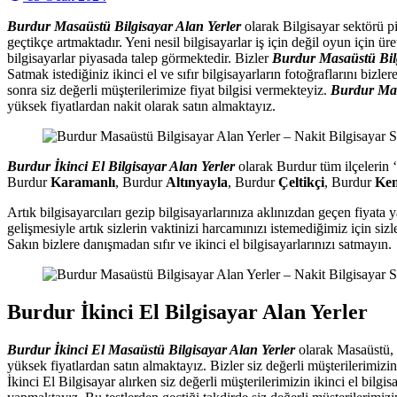
Burdur Masaüstü Bilgisayar Alan Yerler
olarak Bilgisayar sektörü pi
geçtikçe artmaktadır. Yeni nesil bilgisayarlar iş için değil oyun için 
bilgisayarlar piyasada talep görmektedir. Bizler
Burdur Masaüstü Bil
Satmak istediğiniz ikinci el ve sıfır bilgisayarların fotoğraflarını bizler
sonra siz değerli müşterilerimize fiyat bilgisi vermekteyiz.
Burdur Mas
yüksek fiyatlardan nakit olarak satın almaktayız.
Burdur İkinci El Bilgisayar Alan Yerler
olarak Burdur tüm ilçelerin 
Burdur
Karamanlı
, Burdur
Altınyayla
, Burdur
Çeltikçi
, Burdur
Ke
Artık bilgisayarcıları gezip bilgisayarlarınıza aklınızdan geçen fiyata 
gelişmesiyle artık sizlerin vaktinizi harcamınızı istemediğimiz için si
Sakın bizlere danışmadan sıfır ve ikinci el bilgisayarlarınızı satmayın.
Burdur İkinci El Bilgisayar Alan Yerler
Burdur İkinci El Masaüstü Bilgisayar Alan Yerler
olarak Masaüstü, L
yüksek fiyatlardan satın almaktayız. Bizler siz değerli müşterilerimizin 
İkinci El Bilgisayar alırken siz değerli müşterilerimizin ikinci el bilg