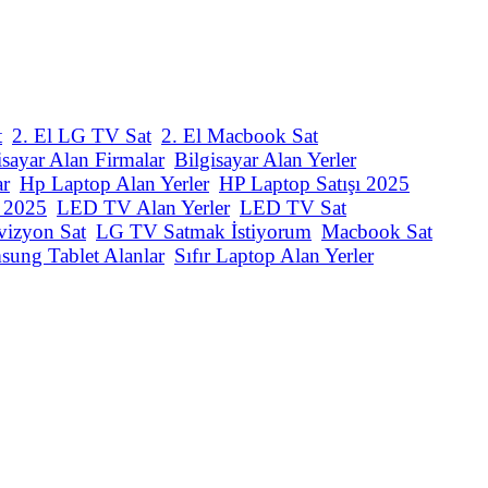
t
2. El LG TV Sat
2. El Macbook Sat
isayar Alan Firmalar
Bilgisayar Alan Yerler
ar
Hp Laptop Alan Yerler
HP Laptop Satışı 2025
ı 2025
LED TV Alan Yerler
LED TV Sat
vizyon Sat
LG TV Satmak İstiyorum
Macbook Sat
sung Tablet Alanlar
Sıfır Laptop Alan Yerler