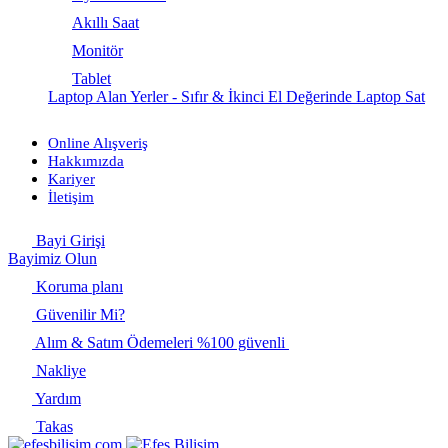
Akıllı Saat
Monitör
Tablet
Laptop Alan Yerler - Sıfır & İkinci El Değerinde Laptop Sat
Online Alışveriş
Hakkımızda
Kariyer
İletişim
Bayi Girişi
Bayimiz Olun
Koruma planı
Güvenilir Mi?
Alım & Satım Ödemeleri %100 güvenli
Nakliye
Yardım
Takas