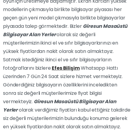
oyun için üretilmeye başlamıştır. Ekran Kartları yüksek
modellerin çıkmasıyla birlikte bilgisayar piyasası her
geçen gün yeni model çıkmasıyla birlikte bilgisayarlar
piyasada talep görmektedir. Bizler
Giresun Masaüstü
Bilgisayar Alan Yerler
olarak siz değerli
müşterilerimizin ikinci el ve sıfır bilgisayarlarınızı en
yüksek fiyatlardan nakit olarak satın almaktayız.
Satmak istediğiniz ikinci el ve sıfır bilgisayarların
fotoğraflarını bizlere
Efes Bilişim
Whatsapp Hattı
üzerinden 7 Gün 24 Saat sizlere hizmet vermekteyiz.
Gönderdiğiniz bilgisayarın özelliklerini inceledikten
sonra siz değerli müşterilerimize fiyat bilgisi
vermekteyiz.
Giresun Masaüstü Bilgisayar Alan
Yerler
olarak verdiğimiz fiyatları kabul ettiğiniz takdirde
siz değerli müşterilerimizin bulunduğu konuma gelerek
en yüksek fiyatlardan nakit olarak satın almaktayız.