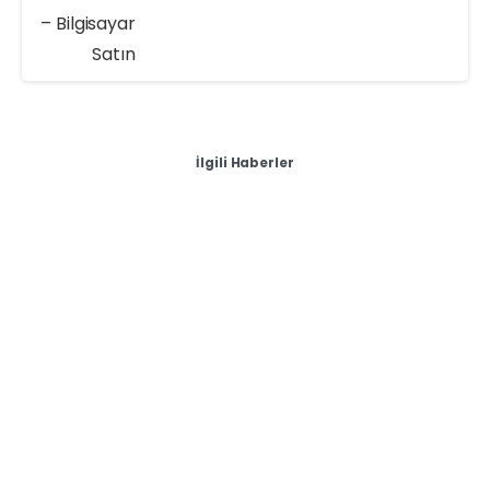
İlgili Haberler
-
Sıfır & İkinci El Masaüstü Bilgisayar Alan Yerler
Yozgat Laptopunu mu Satmak İstiyorsun? – Masaüstü
Bilgisayar Alımı
Yozgat Laptopunu mu Satmak İstiyorsun? –