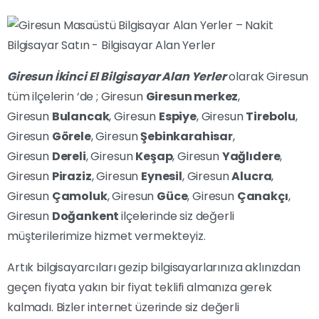
Giresun İkinci El Bilgisayar Alan Yerler
olarak Giresun
tüm ilçelerin ‘de ; Giresun
Giresun merkez
,
Giresun
Bulancak
, Giresun
Espiye
, Giresun
Tirebolu
,
Giresun
Görele
, Giresun
Şebinkarahisar
,
Giresun
Dereli
, Giresun
Keşap
, Giresun
Yağlıdere
,
Giresun
Piraziz
, Giresun
Eynesil
, Giresun
Alucra
,
Giresun
Çamoluk
, Giresun
Güce
, Giresun
Çanakçı
,
Giresun
Doğankent
ilçelerinde siz değerli
müşterilerimize hizmet vermekteyiz.
Artık bilgisayarcıları gezip bilgisayarlarınıza aklınızdan
geçen fiyata yakın bir fiyat teklifi almanıza gerek
kalmadı. Bizler internet üzerinde siz değerli