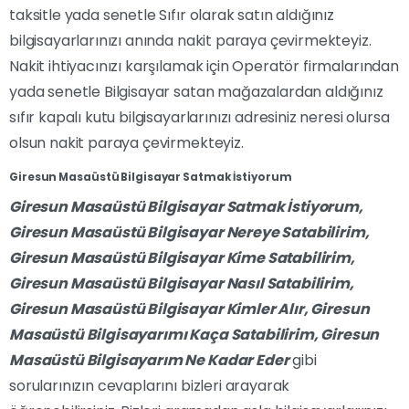
taksitle yada senetle Sıfır olarak satın aldığınız
bilgisayarlarınızı anında nakit paraya çevirmekteyiz.
Nakit ihtiyacınızı karşılamak için Operatör firmalarından
yada senetle Bilgisayar satan mağazalardan aldığınız
sıfır kapalı kutu bilgisayarlarınızı adresiniz neresi olursa
olsun nakit paraya çevirmekteyiz.
Giresun Masaüstü Bilgisayar Satmak İstiyorum
Giresun Masaüstü Bilgisayar Satmak İstiyorum,
Giresun
Masaüstü Bilgisayar Nereye Satabilirim,
Giresun
Masaüstü Bilgisayar Kime Satabilirim,
Giresun
Masaüstü Bilgisayar Nasıl Satabilirim,
Giresun
Masaüstü Bilgisayar Kimler Alır,
Giresun
Masaüstü Bilgisayarımı Kaça Satabilirim,
Giresun
Masaüstü Bilgisayarım Ne Kadar Eder
gibi
sorularınızın cevaplarını bizleri arayarak