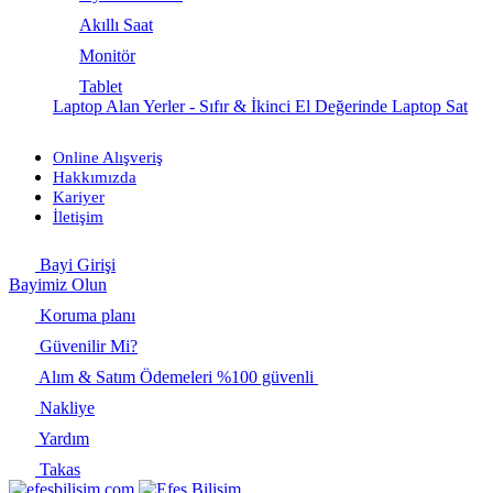
Akıllı Saat
Monitör
Tablet
Laptop Alan Yerler - Sıfır & İkinci El Değerinde Laptop Sat
Online Alışveriş
Hakkımızda
Kariyer
İletişim
Bayi Girişi
Bayimiz Olun
Koruma planı
Güvenilir Mi?
Alım & Satım Ödemeleri %100 güvenli
Nakliye
Yardım
Takas