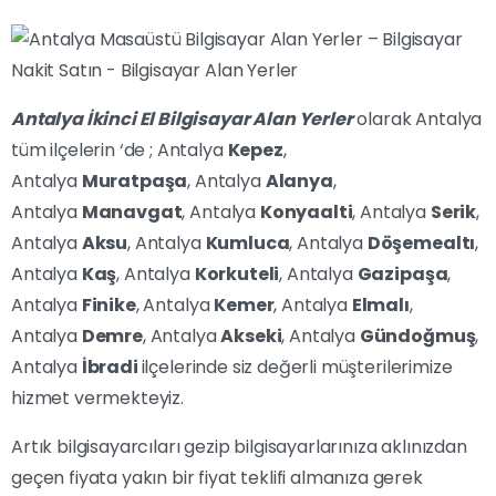
Antalya İkinci El Bilgisayar Alan Yerler
olarak Antalya
tüm ilçelerin ‘de ; Antalya
Kepez
,
Antalya
Muratpaşa
, Antalya
Alanya
,
Antalya
Manavgat
, Antalya
Konyaalti
, Antalya
Serik
,
Antalya
Aksu
, Antalya
Kumluca
, Antalya
Döşemealtı
,
Antalya
Kaş
, Antalya
Korkuteli
, Antalya
Gazipaşa
,
Antalya
Finike
, Antalya
Kemer
, Antalya
Elmalı
,
Antalya
Demre
, Antalya
Akseki
, Antalya
Gündoğmuş
,
Antalya
İbradi
ilçelerinde siz değerli müşterilerimize
hizmet vermekteyiz.
Artık bilgisayarcıları gezip bilgisayarlarınıza aklınızdan
geçen fiyata yakın bir fiyat teklifi almanıza gerek