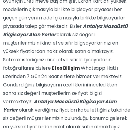
oyun için üretilmeye başlamıştır. Ekran Kartları yüksek
modellerin çıkmasıyla birlikte bilgisayar piyasası her
geçen gün yeni model çıkmasıyla birlikte bilgisayarlar
piyasada talep görmektedir. Bizler
Antalya Masaüstü
Bilgisayar Alan Yerler
olarak siz değerli
müşterilerimizin ikinci el ve sıfır bilgisayarlarınızı en
yüksek fiyatlardan nakit olarak satın almaktayız.
Satmak istediğiniz ikinci el ve sıfır bilgisayarların
fotoğraflarını bizlere
Efes Bilişim
Whatsapp Hattı
üzerinden 7 Gün 24 Saat sizlere hizmet vermekteyiz.
Gönderdiğiniz bilgisayarın özelliklerini inceledikten
sonra siz değerli müşterilerimize fiyat bilgisi
vermekteyiz.
Antalya Masaüstü Bilgisayar Alan
Yerler
olarak verdiğimiz fiyatları kabul ettiğiniz takdirde
siz değerli müşterilerimizin bulunduğu konuma gelerek
en yüksek fiyatlardan nakit olarak satın almaktayız.