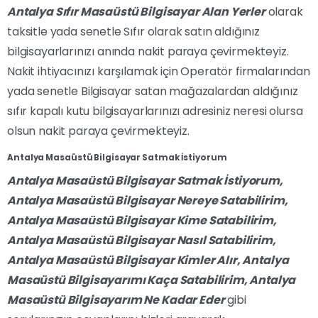
Antalya Sıfır Masaüstü Bilgisayar Alan Yerler
olarak
taksitle yada senetle Sıfır olarak satın aldığınız
bilgisayarlarınızı anında nakit paraya çevirmekteyiz.
Nakit ihtiyacınızı karşılamak için Operatör firmalarından
yada senetle Bilgisayar satan mağazalardan aldığınız
sıfır kapalı kutu bilgisayarlarınızı adresiniz neresi olursa
olsun nakit paraya çevirmekteyiz.
Antalya Masaüstü Bilgisayar Satmak İstiyorum
Antalya Masaüstü Bilgisayar Satmak İstiyorum,
Antalya
Masaüstü Bilgisayar Nereye Satabilirim,
Antalya
Masaüstü Bilgisayar Kime Satabilirim,
Antalya
Masaüstü Bilgisayar Nasıl Satabilirim,
Antalya
Masaüstü Bilgisayar Kimler Alır,
Antalya
Masaüstü Bilgisayarımı Kaça Satabilirim,
Antalya
Masaüstü Bilgisayarım Ne Kadar Eder
gibi