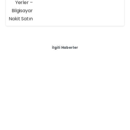
İlgili Haberler
-
Sıfır & İkinci El Masaüstü Bilgisayar Alan Yerler
Yozgat Laptopunu mu Satmak İstiyorsun? – Masaüstü
Bilgisayar Alımı
Yozgat Laptopunu mu Satmak İstiyorsun? –