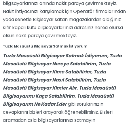
bilgisayarlarınızı anında nakit paraya çevirmekteyiz.
Nakit ihtiyacınızı karşılamak için Operatör firmalarından
yada senetle Bilgisayar satan mağazalardan aldığınız
sıfır kapalı kutu bilgisayarlarınızı adresiniz neresi olursa
olsun nakit paraya çevirmekteyiz.
Tuzla Masaüstü Bilgisayar Satmak İstiyorum
Tuzla Masaüstü Bilgisayar Satmak İstiyorum,
Tuzla
Masaüstü Bilgisayar Nereye Satabilirim,
Tuzla
Masaüstü Bilgisayar Kime Satabilirim,
Tuzla
Masaüstü Bilgisayar Nasıl Satabilirim,
Tuzla
Masaüstü Bilgisayar Kimler Alır,
Tuzla
Masaüstü
Bilgisayarımı Kaça Satabilirim,
Tuzla
Masaüstü
Bilgisayarım Ne Kadar Eder
gibi sorularınızın
cevaplarını bizleri arayarak öğrenebilirsiniz. Bizleri
aramadan asla bilgisayarlarınızı satmayın