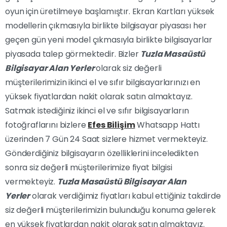
oyun için üretilmeye başlamıştır. Ekran Kartları yüksek
modellerin çıkmasıyla birlikte bilgisayar piyasası her
geçen gün yeni model çıkmasıyla birlikte bilgisayarlar
piyasada talep görmektedir. Bizler
Tuzla Masaüstü
Bilgisayar Alan Yerler
olarak siz değerli
müşterilerimizin ikinci el ve sıfır bilgisayarlarınızı en
yüksek fiyatlardan nakit olarak satın almaktayız.
Satmak istediğiniz ikinci el ve sıfır bilgisayarların
fotoğraflarını bizlere
Efes Bilişim
Whatsapp Hattı
üzerinden 7 Gün 24 Saat sizlere hizmet vermekteyiz.
Gönderdiğiniz bilgisayarın özelliklerini inceledikten
sonra siz değerli müşterilerimize fiyat bilgisi
vermekteyiz.
Tuzla Masaüstü Bilgisayar Alan
Yerler
olarak verdiğimiz fiyatları kabul ettiğiniz takdirde
siz değerli müşterilerimizin bulunduğu konuma gelerek
en yüksek fiyatlardan nakit olarak satın almaktayız.