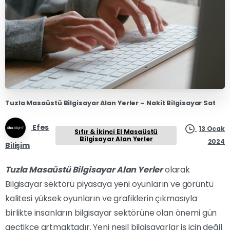
Tuzla Masaüstü Bilgisayar Alan Yerler – Nakit Bilgisayar Sat
Efes
13 Ocak
Sıfır & İkinci El Masaüstü
Bilgisayar Alan Yerler
2024
Bilişim
Tuzla Masaüstü Bilgisayar Alan Yerler
olarak
Bilgisayar sektörü piyasaya yeni oyunların ve görüntü
kalitesi yüksek oyunların ve grafiklerin çıkmasıyla
birlikte insanların bilgisayar sektörüne olan önemi gün
geçtikçe artmaktadır. Yeni nesil bilgisayarlar iş için değil