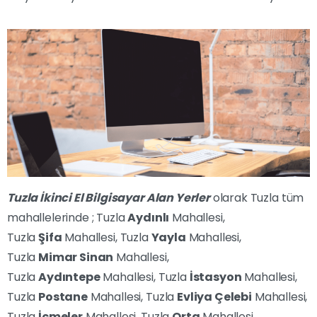
Tuzla İkinci El Bilgisayar Alan Yerler
olarak Tuzla tüm
mahallelerinde ; Tuzla
Aydınlı
Mahallesi,
Tuzla
Şifa
Mahallesi, Tuzla
Yayla
Mahallesi,
Tuzla
Mimar Sinan
Mahallesi,
Tuzla
Aydıntepe
Mahallesi, Tuzla
İstasyon
Mahallesi,
Tuzla
Postane
Mahallesi, Tuzla
Evliya Çelebi
Mahallesi,
Tuzla
İçmeler
Mahallesi, Tuzla
Orta
Mahallesi,