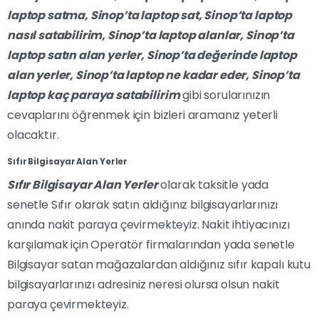
laptop satma,
Sinop’ta
laptop sat,
Sinop’ta
laptop
nasıl satabilirim,
Sinop’ta
laptop alanlar,
Sinop’ta
laptop satın alan yerler,
Sinop’ta
değerinde laptop
alan yerler,
Sinop’ta
laptop ne kadar eder,
Sinop’ta
laptop kaç paraya satabilirim
gibi sorularınızın
cevaplarını öğrenmek için bizleri aramanız yeterli
olacaktır.
Sıfır Bilgisayar Alan Yerler
Sıfır Bilgisayar Alan Yerler
olarak taksitle yada
senetle Sıfır olarak satın aldığınız bilgisayarlarınızı
anında nakit paraya çevirmekteyiz. Nakit ihtiyacınızı
karşılamak için Operatör firmalarından yada senetle
Bilgisayar satan mağazalardan aldığınız sıfır kapalı kutu
bilgisayarlarınızı adresiniz neresi olursa olsun nakit
paraya çevirmekteyiz.