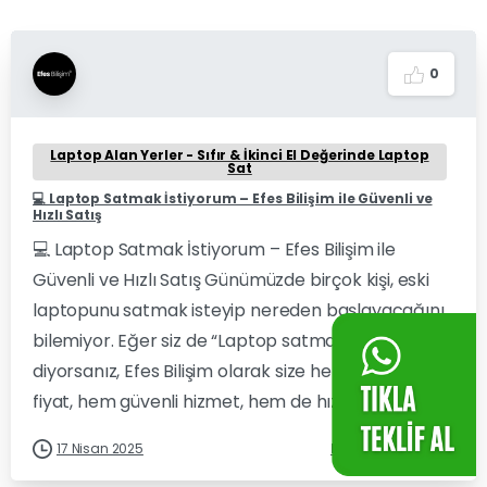
0
Laptop Alan Yerler - Sıfır & İkinci El Değerinde Laptop
Sat
💻 Laptop Satmak İstiyorum – Efes Bilişim ile Güvenli ve
Hızlı Satış
💻 Laptop Satmak İstiyorum – Efes Bilişim ile
Güvenli ve Hızlı Satış Günümüzde birçok kişi, eski
laptopunu satmak isteyip nereden başlayacağını
bilemiyor. Eğer siz de “Laptop satmak istiyorum”
diyorsanız, Efes Bilişim olarak size hem değerinde
fiyat, hem güvenli hizmet, hem de hızlı...
17 Nisan 2025
Devamını oku