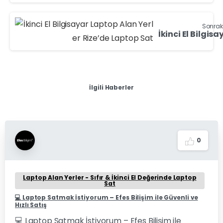
Sonrak
İlgili Haberler
0
Laptop Alan Yerler - Sıfır & İkinci El Değerinde Laptop
Sat
💻 Laptop Satmak İstiyorum – Efes Bilişim ile Güvenli ve
Hızlı Satış
💻 Laptop Satmak İstiyorum – Efes Bilişim ile