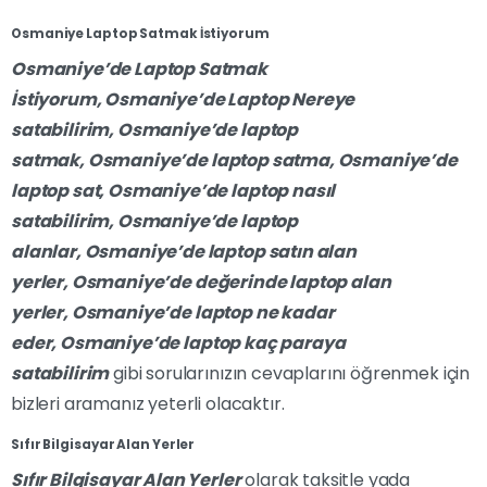
Osmaniye Laptop Satmak İstiyorum
Osmaniye’de
Laptop Satmak
İstiyorum
,
Osmaniye’de
Laptop Nereye
satabilirim,
Osmaniye’de
laptop
satmak,
Osmaniye’de
laptop satma,
Osmaniye’de
laptop sat,
Osmaniye’de
laptop nasıl
satabilirim,
Osmaniye’de
laptop
alanlar,
Osmaniye’de
laptop satın alan
yerler,
Osmaniye’de
değerinde laptop alan
yerler,
Osmaniye’de
laptop ne kadar
eder,
Osmaniye’de
laptop kaç paraya
satabilirim
gibi sorularınızın cevaplarını öğrenmek için
bizleri aramanız yeterli olacaktır.
Sıfır Bilgisayar Alan Yerler
Sıfır Bilgisayar Alan Yerler
olarak taksitle yada