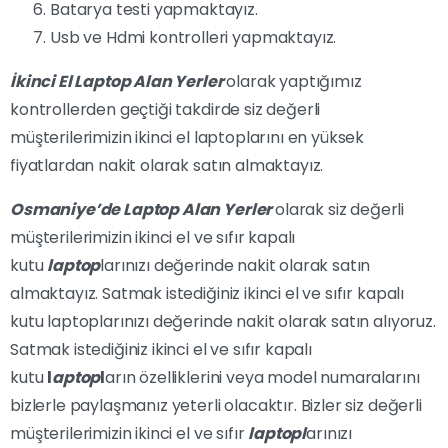
Batarya testi yapmaktayız.
Usb ve Hdmi kontrolleri yapmaktayız.
İkinci El Laptop Alan Yerler
olarak yaptığımız
kontrollerden geçtiği takdirde siz değerli
müşterilerimizin ikinci el laptoplarını en yüksek
fiyatlardan nakit olarak satın almaktayız.
Osmaniye’de Laptop Alan Yerler
olarak siz değerli
müşterilerimizin ikinci el ve sıfır kapalı
kutu
laptop
larınızı değerinde nakit olarak satın
almaktayız. Satmak istediğiniz ikinci el ve sıfır kapalı
kutu laptoplarınızı değerinde nakit olarak satın alıyoruz.
Satmak istediğiniz ikinci el ve sıfır kapalı
kutu
l
aptop
l
arın özelliklerini veya model numaralarını
bizlerle paylaşmanız yeterli olacaktır. Bizler siz değerli
müşterilerimizin ikinci el ve sıfır
laptopl
arınızı