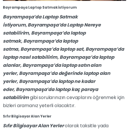
Bayrampaşa Laptop Satmak İstiyorum
Bayrampaşa’da Laptop Satmak
İstiyorum
,
Bayrampaşa’da
Laptop Nereye
satabilirim,
Bayrampaşa’da
laptop
satmak,
Bayrampaşa’da
laptop
satma,
Bayrampaşa’da
laptop sat,
Bayrampaşa’da
laptop nasıl satabilirim,
Bayrampaşa’da
laptop
alanlar,
Bayrampaşa’da
laptop satın alan
yerler,
Bayrampaşa’da
değerinde laptop alan
yerler,
Bayrampaşa’da
laptop ne kadar
eder,
Bayrampaşa’da
laptop kaç paraya
satabilirim
gibi sorularınızın cevaplarını öğrenmek için
bizleri aramanız yeterli olacaktır.
Sıfır Bilgisayar Alan Yerler
Sıfır Bilgisayar Alan Yerler
olarak taksitle yada