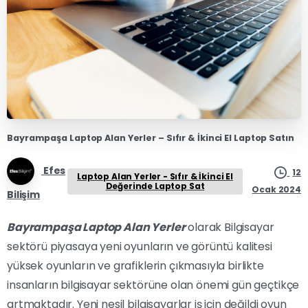
Bayrampaşa Laptop Alan Yerler – Sıfır & İkinci El Laptop Satın
Efes
12
Laptop Alan Yerler - Sıfır & İkinci El
Değerinde Laptop Sat
Ocak 2024
Bilişim
Bayrampaşa Laptop Alan Yerler
olarak Bilgisayar
sektörü piyasaya yeni oyunların ve görüntü kalitesi
yüksek oyunların ve grafiklerin çıkmasıyla birlikte
insanların bilgisayar sektörüne olan önemi gün geçtikçe
artmaktadır. Yeni nesil bilgisayarlar iş için değildi oyun