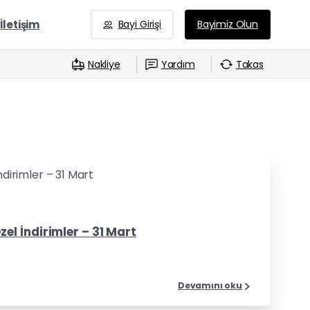
İletişim
Bayi Girişi
Bayimiz Olun
Nakliye
Yardım
Takas
0
0
l İndirimler – 31 Mart
Devamını oku