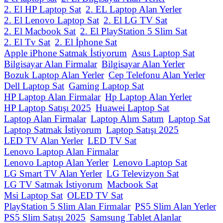
2. El HP Laptop Sat
2. EL Laptop Alan Yerler
2. El Lenovo Laptop Sat
2. El LG TV Sat
2. El Macbook Sat
2. El PlayStation 5 Slim Sat
2. El Tv Sat
2. El İphone Sat
Apple iPhone Satmak İstiyorum
Asus Laptop Sat
Bilgisayar Alan Firmalar
Bilgisayar Alan Yerler
Bozuk Laptop Alan Yerler
Cep Telefonu Alan Yerler
Dell Laptop Sat
Gaming Laptop Sat
HP Laptop Alan Firmalar
Hp Laptop Alan Yerler
HP Laptop Satışı 2025
Huawei Laptop Sat
Laptop Alan Firmalar
Laptop Alım Satım
Laptop Sat
Laptop Satmak İstiyorum
Laptop Satışı 2025
LED TV Alan Yerler
LED TV Sat
Lenovo Laptop Alan Firmalar
Lenovo Laptop Alan Yerler
Lenovo Laptop Sat
LG Smart TV Alan Yerler
LG Televizyon Sat
LG TV Satmak İstiyorum
Macbook Sat
Msi Laptop Sat
OLED TV Sat
PlayStation 5 Slim Alan Firmalar
PS5 Slim Alan Yerler
PS5 Slim Satışı 2025
Samsung Tablet Alanlar