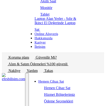
Akıllı Saat
Monitör
Tablet
Laptop Alan Yerler - Sıfır &
İkinci El Değerinde Laptop
Sat
Online Alışveriş
Hakkımızda
Kariyer
İletişim
Koruma planı
Güvenilir Mi?
Alım & Satım Ödemeleri %100 güvenli
Nakliye
Yardım
Takas
Hemen Cihaz Sat
Hemen Cihaz Sat
Hizmet Bölgelerimiz
Ödeme Seçenekleri