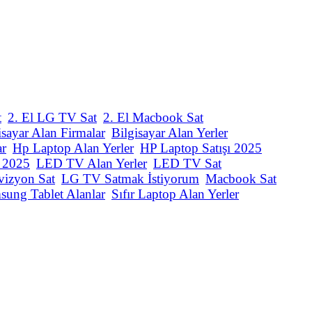
t
2. El LG TV Sat
2. El Macbook Sat
isayar Alan Firmalar
Bilgisayar Alan Yerler
ar
Hp Laptop Alan Yerler
HP Laptop Satışı 2025
ı 2025
LED TV Alan Yerler
LED TV Sat
vizyon Sat
LG TV Satmak İstiyorum
Macbook Sat
sung Tablet Alanlar
Sıfır Laptop Alan Yerler