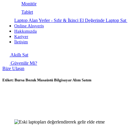
Monitör
Tablet
Laptop Alan Yerler - Sıfır & İkinci El Değerinde Laptop Sat
Online Alışveriş
Hakkımızda
Kariyer
İletişim
Akıllı Sat
Güvenilir Mi?
Bize Ulaşın
Etiket:
Bursa Bozuk Masaüstü Bilgisayar Alım Satım