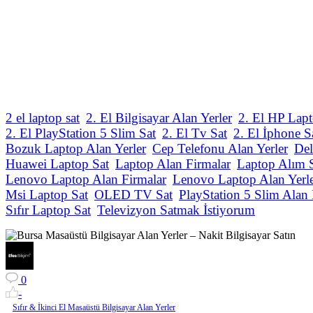
2 el laptop sat
2. El Bilgisayar Alan Yerler
2. El HP Lapt
2. El PlayStation 5 Slim Sat
2. El Tv Sat
2. El İphone S
Bozuk Laptop Alan Yerler
Cep Telefonu Alan Yerler
Del
Huawei Laptop Sat
Laptop Alan Firmalar
Laptop Alım 
Lenovo Laptop Alan Firmalar
Lenovo Laptop Alan Yerl
Msi Laptop Sat
OLED TV Sat
PlayStation 5 Slim Alan 
Sıfır Laptop Sat
Televizyon Satmak İstiyorum
0
-
Sıfır & İkinci El Masaüstü Bilgisayar Alan Yerler