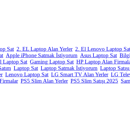
op Sat
2. EL Laptop Alan Yerler
2. El Lenovo Laptop Sa
at
Apple iPhone Satmak İstiyorum
Asus Laptop Sat
Bilg
l Laptop Sat
Gaming Laptop Sat
HP Laptop Alan Firmal
Satım
Laptop Sat
Laptop Satmak İstiyorum
Laptop Satış
er
Lenovo Laptop Sat
LG Smart TV Alan Yerler
LG Tele
Firmalar
PS5 Slim Alan Yerler
PS5 Slim Satışı 2025
Sam