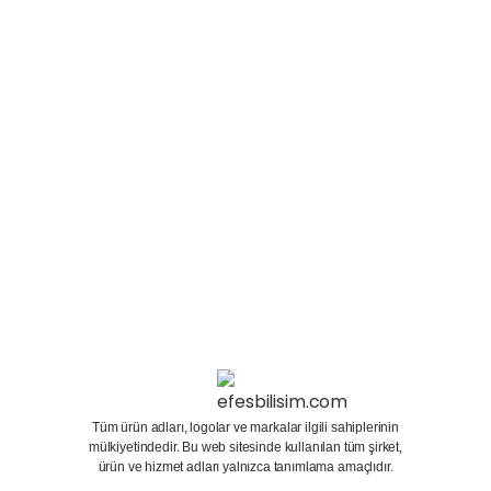
çıkmasıyla birlikte insanların bilgisayar sektörüne
olan önemi gün geçtikçe artmaktadır. Yeni nesil
bilgisayarlar iş için değil oyun için üretilmeye
başlamıştır. Ekran Kartları yüksek modellerin...
15 Ocak 2024
Devamını oku
Tüm ürün adları, logolar ve markalar ilgili sahiplerinin
mülkiyetindedir. Bu web sitesinde kullanılan tüm şirket,
ürün ve hizmet adları yalnızca tanımlama amaçlıdır.