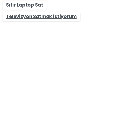
Sıfır Laptop Sat
Televizyon Satmak İstiyorum
0
0
Sıfır & İkinci El Masaüstü Bilgisayar Alan Yerler
Bursa Masaüstü Bilgisayar Alan Yerler – Nakit Bilgisayar
Satın
Bursa Masaüstü Bilgisayar Alan Yerler olarak
Bilgisayar sektörü piyasaya yeni oyunların ve
görüntü kalitesi yüksek oyunların ve grafiklerin