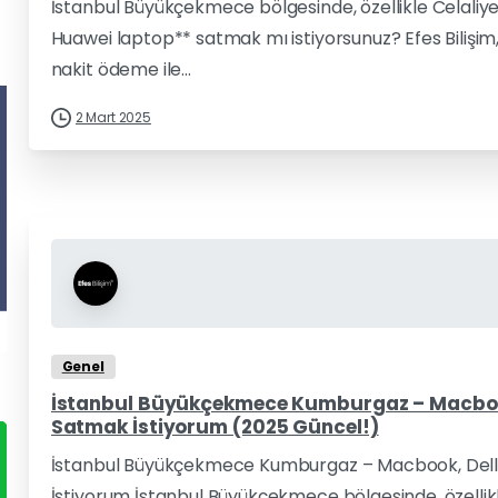
İstanbul Büyükçekmece bölgesinde, özellikle Celaliye
Huawei laptop** satmak mı istiyorsunuz? Efes Bilişim, 
nakit ödeme ile...
2 Mart 2025
Genel
İstanbul Büyükçekmece Kumburgaz – Macbook,
Satmak İstiyorum (2025 Güncel!)
İstanbul Büyükçekmece Kumburgaz – Macbook, Dell,
İstiyorum İstanbul Büyükçekmece bölgesinde, özellik