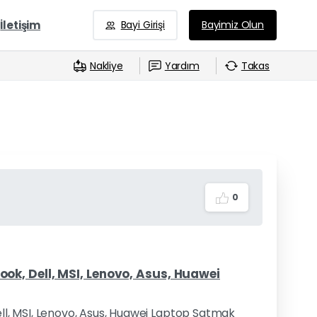
İletişim
Bayi Girişi
Bayimiz Olun
Nakliye
Yardım
Takas
0
k, Dell, MSI, Lenovo, Asus, Huawei
l, MSI, Lenovo, Asus, Huawei Laptop Satmak