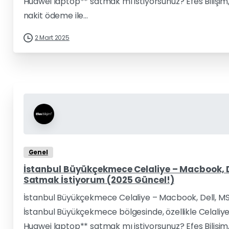
Huawei laptop** satmak mı istiyorsunuz? Efes Bilişim, 
nakit ödeme ile...
2 Mart 2025
Genel
İstanbul Büyükçekmece Celaliye – Macbook, D
Satmak İstiyorum (2025 Güncel!)
İstanbul Büyükçekmece Celaliye – Macbook, Dell, MS
İstanbul Büyükçekmece bölgesinde, özellikle Celaliye
Huawei laptop** satmak mı istiyorsunuz? Efes Bilişim, 