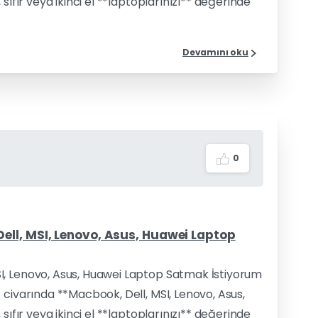
sıfır veya ikinci el **laptoplarınızı** değerinde
Devamını oku
0
ell, MSI, Lenovo, Asus, Huawei Laptop
I, Lenovo, Asus, Huawei Laptop Satmak İstiyorum
 civarında **Macbook, Dell, MSI, Lenovo, Asus,
sıfır veya ikinci el **laptoplarınızı** değerinde