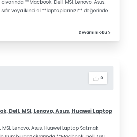
 civarında **Macbook, Dell, MSI, Lenovo, Asus,
sıfır veya ikinci el **laptoplarınızı** değerinde
Devamını oku
0
 Dell, MSI, Lenovo, Asus, Huawei Laptop
 MSI, Lenovo, Asus, Huawei Laptop Satmak
le Kumburgaz civarında **Macbook, Dell, MSI,