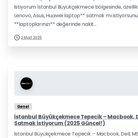
İstiyorum İstanbul Büyükçekmece bölgesinde, özellikl
Lenovo, Asus, Huawei laptop** satmak mı istiyorsunuz? E
**laptoplarınızı** değerinde nakit...
2 Mart 2025
Genel
İstanbul Büyükçekmece Tepecik – Macbook, De
Satmak İstiyorum (2025 Güncel!)
İstanbul Büyükçekmece Tepecik – Macbook, Dell, MS