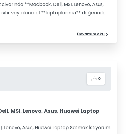
civarında **Macbook, Dell, MSI, Lenovo, Asus,
sıfır veya ikinci el **laptoplarınızı** değerinde
Devamını oku
0
ell, MSI, Lenovo, Asus, Huawei Laptop
I, Lenovo, Asus, Huawei Laptop Satmak İstiyorum