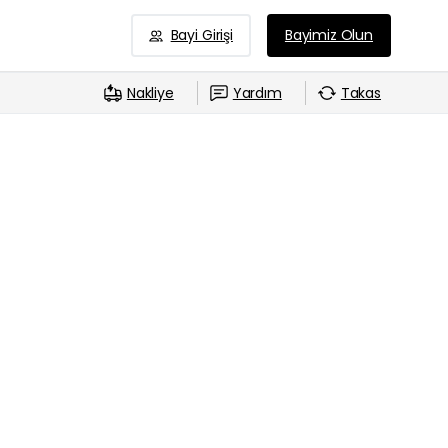
Bayi Girişi
Bayimiz Olun
Nakliye
Yardım
Takas
-
0
ni en önemli rakibine kaptırmak üzere
apora göre, Samsung'un katlanabilir akıllı telefon
liğini kaybetmesine neden olacak.