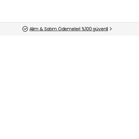
Alım & Satım Ödemeleri %100 güvenli
Sıfır & İkinci El Cep Telefonu Alan Yerler
Samsung, katlanabilir telefonlardaki liderliği
Display Supply Chain Consultants'ın yayınladığı bir r
satışlarındaki düşüş 2024 yılının ilk çeyreğinde lider