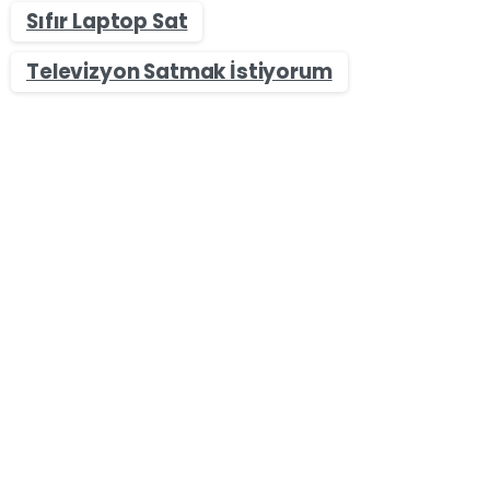
Sıfır Laptop Sat
Televizyon Satmak İstiyorum
-
0
Laptop Alan Yerler - Sıfır & İkinci El Değerinde Laptop
Sat
Elazığ Tablet Alan Yerler – Sıfır & İkinci El Nakit Tablet
Satın
Elazığ Tablet Alan Yerler olarak bizler Elazığ
ilçelerinde siz değerli müşterilerimizin ikinci el ve
sıfır kapalı kutu tabletlerinizi en yüksek fiyat