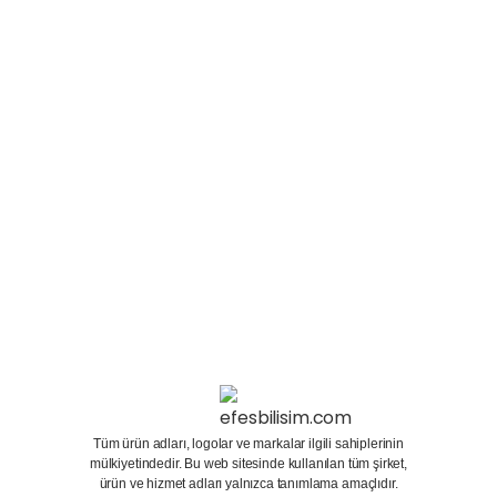
garantisi ile satın almaktayız. Satmak istediğiniz
ikinci el ve sıfır tabletlerin fotoğraflarını ve
modelini bizlere Efes Bilişim Whatsapp Hattı
üzerinden...
29 Aralık 2023
Devamını oku
Tüm ürün adları, logolar ve markalar ilgili sahiplerinin
mülkiyetindedir. Bu web sitesinde kullanılan tüm şirket,
ürün ve hizmet adları yalnızca tanımlama amaçlıdır.