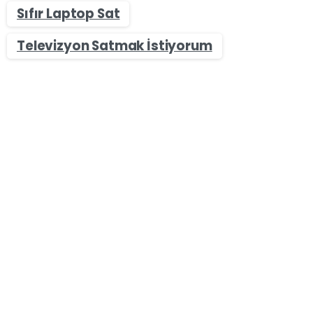
Sıfır Laptop Sat
Televizyon Satmak İstiyorum
-
0
Sıfır & İkinci El Masaüstü Bilgisayar Alan Yerler
Gümüşhane Masaüstü Bilgisayar Alan Yerler –
Bilgisayar Satın
Gümüşhane Masaüstü Bilgisayar Alan
Yerler olarak Bilgisayar sektörü piyasaya yeni
oyunların ve görüntü kalitesi yüksek oyunların ve