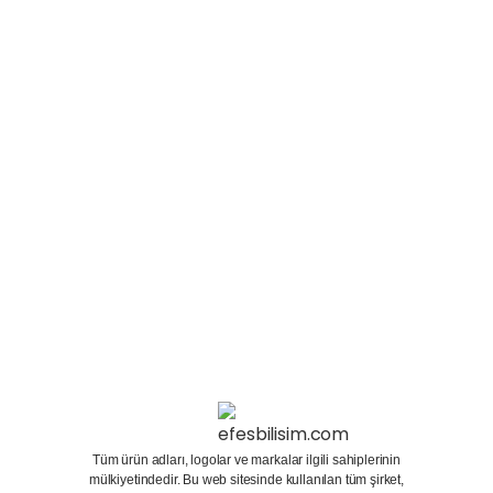
grafiklerin çıkmasıyla birlikte insanların bilgisayar
sektörüne olan önemi gün geçtikçe artmaktadır.
Yeni nesil bilgisayarlar iş için değil oyun için
üretilmeye başlamıştır. Ekran Kartları yüksek
modellerin...
15 Ocak 2024
Devamını oku
Tüm ürün adları, logolar ve markalar ilgili sahiplerinin
mülkiyetindedir. Bu web sitesinde kullanılan tüm şirket,