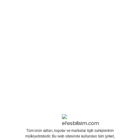
grafiklerin çıkmasıyla birlikte insanların bilgisayar
sektörüne olan önemi gün geçtikçe artmaktadır.
Yeni nesil bilgisayarlar iş için değil oyun için
üretilmeye başlamıştır. Ekran Kartları yüksek
modellerin...
15 Ocak 2024
Devamını oku
Tüm ürün adları, logolar ve markalar ilgili sahiplerinin
mülkiyetindedir. Bu web sitesinde kullanılan tüm şirket,