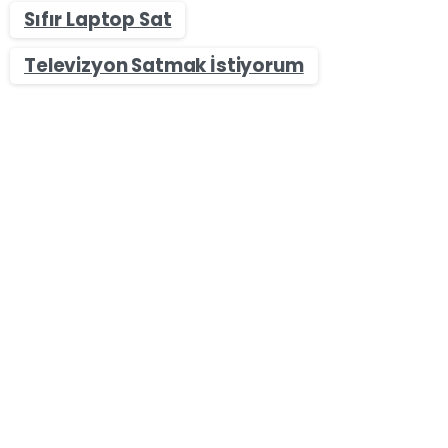
Sıfır Laptop Sat
Televizyon Satmak İstiyorum
-
0
Sıfır & İkinci El Masaüstü Bilgisayar Alan Yerler
Gümüşhane Masaüstü Bilgisayar Alan Yerler –
Bilgisayar Satın
Gümüşhane Masaüstü Bilgisayar Alan
Yerler olarak Bilgisayar sektörü piyasaya yeni
oyunların ve görüntü kalitesi yüksek oyunların ve