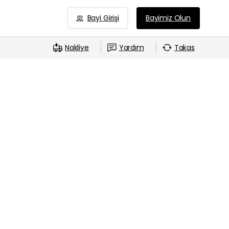
Bayi Girişi
Bayimiz Olun
Nakliye
Yardım
Takas
-
Alan Yerler (2025 Güncel!)
erler Yozgat bölgesinde Asus monitör satmak mı