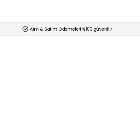
Alım & Satım Ödemeleri %100 güvenli
Sıfır & İkinci El Monitör Alan Yerler
Yozgat Asus Monitör Sat – 2. El Asus Monitör 
Yozgat Asus Monitör Sat – 2. El Asus Monitör Alan Y