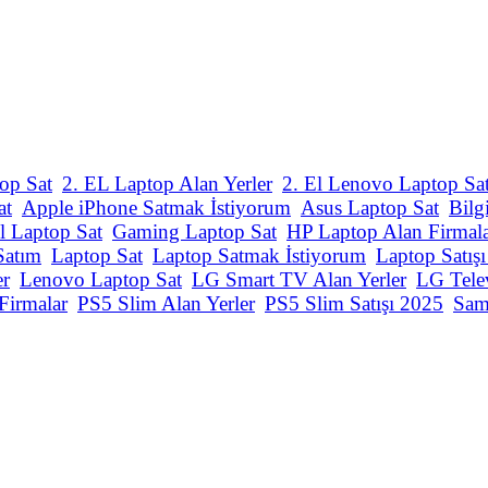
op Sat
2. EL Laptop Alan Yerler
2. El Lenovo Laptop Sa
at
Apple iPhone Satmak İstiyorum
Asus Laptop Sat
Bilg
l Laptop Sat
Gaming Laptop Sat
HP Laptop Alan Firmal
Satım
Laptop Sat
Laptop Satmak İstiyorum
Laptop Satış
er
Lenovo Laptop Sat
LG Smart TV Alan Yerler
LG Tele
Firmalar
PS5 Slim Alan Yerler
PS5 Slim Satışı 2025
Sam