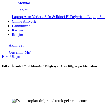
Monitör
Tablet
Laptop Alan Yerler - Sıfır & İkinci El Değerinde Laptop Sat
Online Alışveriş
Hakkımızda
Kariyer
İletişim
Akıllı Sat
Güvenilir Mi?
Bize Ulaşın
Etiket:
İstanbul 2. El Masaüstü Bilgisayar Alan Bilgisayar Firmaları