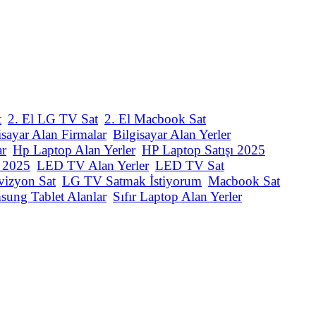
t
2. El LG TV Sat
2. El Macbook Sat
isayar Alan Firmalar
Bilgisayar Alan Yerler
ar
Hp Laptop Alan Yerler
HP Laptop Satışı 2025
ı 2025
LED TV Alan Yerler
LED TV Sat
vizyon Sat
LG TV Satmak İstiyorum
Macbook Sat
sung Tablet Alanlar
Sıfır Laptop Alan Yerler