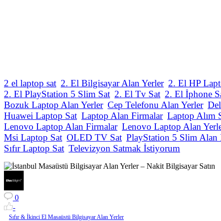
2 el laptop sat
2. El Bilgisayar Alan Yerler
2. El HP Lapt
2. El PlayStation 5 Slim Sat
2. El Tv Sat
2. El İphone S
Bozuk Laptop Alan Yerler
Cep Telefonu Alan Yerler
Del
Huawei Laptop Sat
Laptop Alan Firmalar
Laptop Alım 
Lenovo Laptop Alan Firmalar
Lenovo Laptop Alan Yerl
Msi Laptop Sat
OLED TV Sat
PlayStation 5 Slim Alan 
Sıfır Laptop Sat
Televizyon Satmak İstiyorum
0
-
Sıfır & İkinci El Masaüstü Bilgisayar Alan Yerler