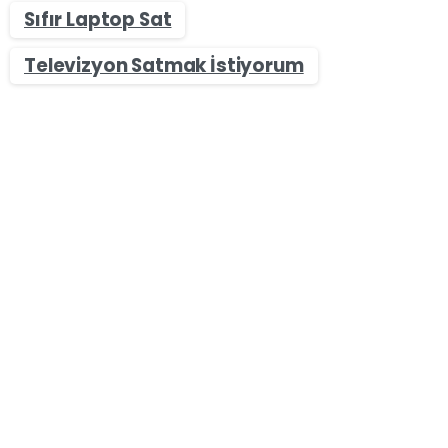
Sıfır Laptop Sat
Televizyon Satmak İstiyorum
-
0
Sıfır & İkinci El Masaüstü Bilgisayar Alan Yerler
İstanbul Masaüstü Bilgisayar Alan Yerler – Nakit
Bilgisayar Satın
İstanbul Masaüstü Bilgisayar Alan Yerler olarak
Bilgisayar sektörü piyasaya yeni oyunların ve
görüntü kalitesi yüksek oyunların ve grafiklerin