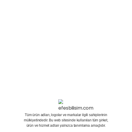
çıkmasıyla birlikte insanların bilgisayar sektörüne
olan önemi gün geçtikçe artmaktadır. Yeni nesil
bilgisayarlar iş için değil oyun için üretilmeye
başlamıştır. Ekran Kartları yüksek modellerin...
15 Ocak 2024
Devamını oku
Tüm ürün adları, logolar ve markalar ilgili sahiplerinin
mülkiyetindedir. Bu web sitesinde kullanılan tüm şirket,
ürün ve hizmet adları yalnızca tanımlama amaçlıdır.