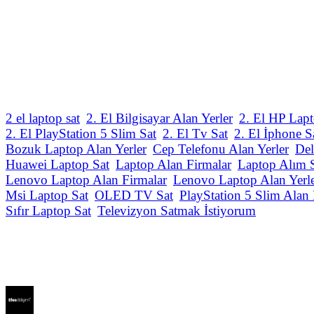
2 el laptop sat
2. El Bilgisayar Alan Yerler
2. El HP Lapt
2. El PlayStation 5 Slim Sat
2. El Tv Sat
2. El İphone S
Bozuk Laptop Alan Yerler
Cep Telefonu Alan Yerler
Del
Huawei Laptop Sat
Laptop Alan Firmalar
Laptop Alım 
Lenovo Laptop Alan Firmalar
Lenovo Laptop Alan Yerl
Msi Laptop Sat
OLED TV Sat
PlayStation 5 Slim Alan 
Sıfır Laptop Sat
Televizyon Satmak İstiyorum