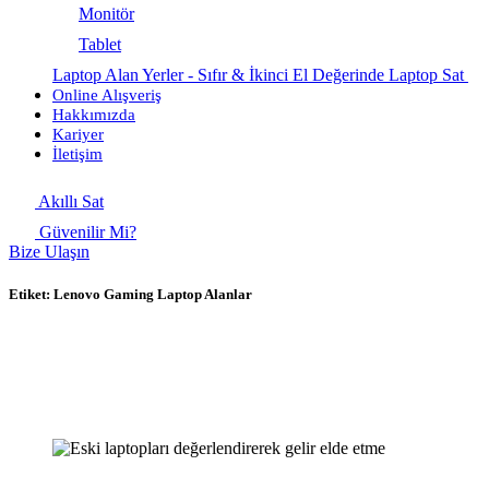
Monitör
Tablet
Laptop Alan Yerler - Sıfır & İkinci El Değerinde Laptop Sat
Online Alışveriş
Hakkımızda
Kariyer
İletişim
Akıllı Sat
Güvenilir Mi?
Bize Ulaşın
Etiket:
Lenovo Gaming Laptop Alanlar