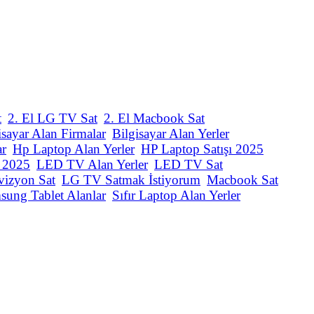
t
2. El LG TV Sat
2. El Macbook Sat
isayar Alan Firmalar
Bilgisayar Alan Yerler
ar
Hp Laptop Alan Yerler
HP Laptop Satışı 2025
ı 2025
LED TV Alan Yerler
LED TV Sat
vizyon Sat
LG TV Satmak İstiyorum
Macbook Sat
sung Tablet Alanlar
Sıfır Laptop Alan Yerler