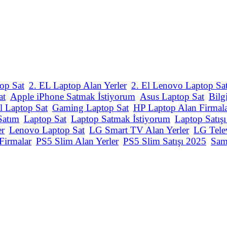
op Sat
2. EL Laptop Alan Yerler
2. El Lenovo Laptop Sa
at
Apple iPhone Satmak İstiyorum
Asus Laptop Sat
Bilg
l Laptop Sat
Gaming Laptop Sat
HP Laptop Alan Firmal
Satım
Laptop Sat
Laptop Satmak İstiyorum
Laptop Satış
er
Lenovo Laptop Sat
LG Smart TV Alan Yerler
LG Tele
Firmalar
PS5 Slim Alan Yerler
PS5 Slim Satışı 2025
Sam