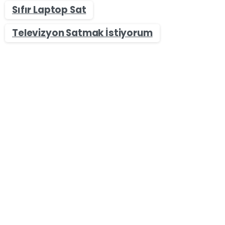
Sıfır Laptop Sat
Televizyon Satmak İstiyorum
0
-
Genel
Microsoft Teams Daha Fazla Copilot Yeteneği
Kazanacak
Microsoft, yapay zekayı daha fazla ürün ve
özelliğe dahil etme misyonunu sürdürüyor. Bu
kapsamda Copilot toplantı sohbeti ve sohbet