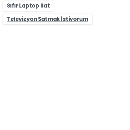
Sıfır Laptop Sat
Televizyon Satmak İstiyorum
-
Sıfır & İkinci El Fotoğraf Makinesi Alan Yerler
Nikon Fotoğraf Makinesi Alan Yerler: Satın Alma Merkezi
Nikon Fotoğraf Makinesi Modelleri ve Özellikleri
Nikon Fotoğraf Makinesi Alan Yerler: Satın Alma
Merkezi, dünya çapında fotoğraf severler
arasında popüler bir markadır ve bu popülaritenin