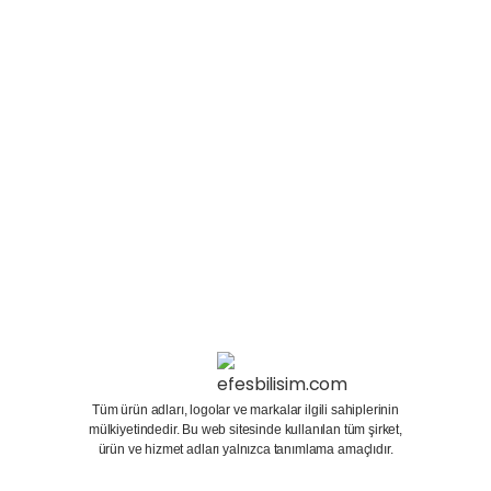
arkasında yatan birçok neden var. Nikon’un geniş
ürün yelpazesinde, her seviyeden fotoğrafçıya
hitap eden birçok...
20 Kasım 2023
Devamını oku
Tüm ürün adları, logolar ve markalar ilgili sahiplerinin
mülkiyetindedir. Bu web sitesinde kullanılan tüm şirket,
ürün ve hizmet adları yalnızca tanımlama amaçlıdır.