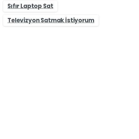
Sıfır Laptop Sat
Televizyon Satmak İstiyorum
-
Laptop Alan Yerler - Sıfır & İkinci El Değerinde Laptop
Sat
Osmaniye Laptop Satmak İstiyorum Diyenler İçin İlk
Adım
Osmaniye Laptop Satmak İstiyorum Diyenler İçin
İlk Adım Osmaniye bölgesinde laptop satmak mı