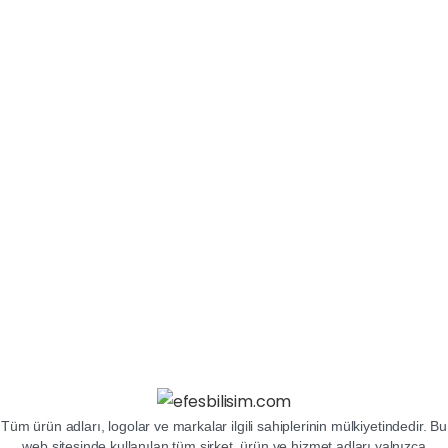
Tüm ürün adları, logolar ve markalar ilgili sahiplerinin mülkiyetindedir. Bu
web sitesinde kullanılan tüm şirket, ürün ve hizmet adları yalnızca