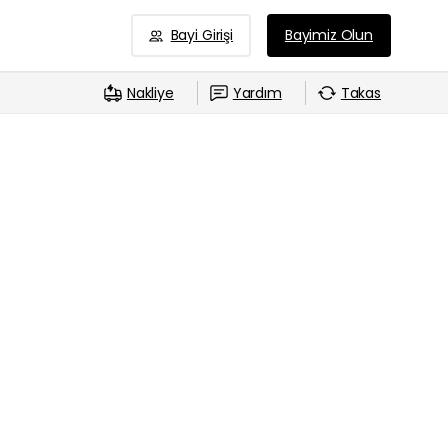
Bayi Girişi
Bayimiz Olun
Nakliye
Yardım
Takas
0
-
t Bilgisayar Sat
ayar sektörü piyasaya yeni oyunların ve görüntü
rlikte insanların bilgisayar sektörüne olan önemi
çin değil oyun için üretilmeye başlamıştır. Ekran