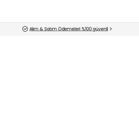
Alım & Satım Ödemeleri %100 güvenli
Sıfır & İkinci El Masaüstü Bilgisayar Alan Yerler
Pendik Masaüstü Bilgisayar Alan Yerler – Naki
Pendik Masaüstü Bilgisayar Alan Yerler olarak Bilgis
kalitesi yüksek oyunların ve grafiklerin çıkmasıyla bi
gün geçtikçe artmaktadır. Yeni nesil bilgisayarlar iş i