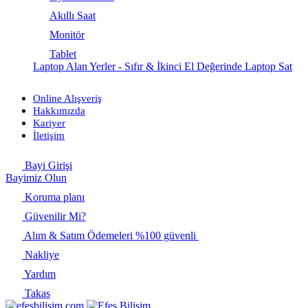
Akıllı Saat
Monitör
Tablet
Laptop Alan Yerler - Sıfır & İkinci El Değerinde Laptop Sat
Online Alışveriş
Hakkımızda
Kariyer
İletişim
Bayi Girişi
Bayimiz Olun
Koruma planı
Güvenilir Mi?
Alım & Satım Ödemeleri %100 güvenli
Nakliye
Yardım
Takas