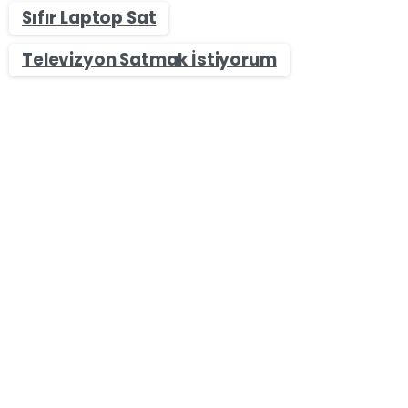
Sıfır Laptop Sat
Televizyon Satmak İstiyorum
-
0
Sıfır & İkinci El Cep Telefonu Alan Yerler
Orta segmentin kralı! Samsung Galaxy F55 özellikleri
ortaya çıktı
Samsung, yakın zamanda yeni bir orta segment
telefon tanıtmaya hazırlanıyor. Samsung Galaxy
F55 adlı bu modelin özellikleri ortaya çıktı.