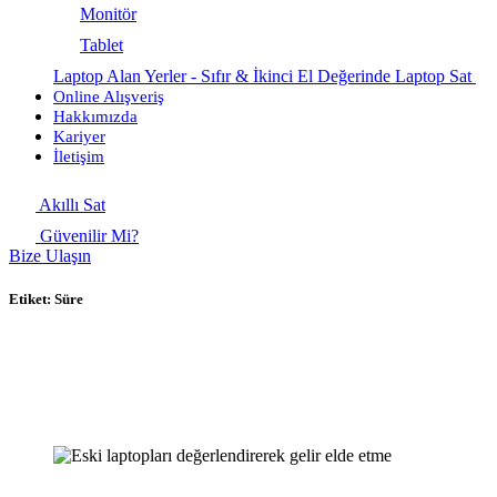
Monitör
Tablet
Laptop Alan Yerler - Sıfır & İkinci El Değerinde Laptop Sat
Online Alışveriş
Hakkımızda
Kariyer
İletişim
Akıllı Sat
Güvenilir Mi?
Bize Ulaşın
Etiket:
Süre