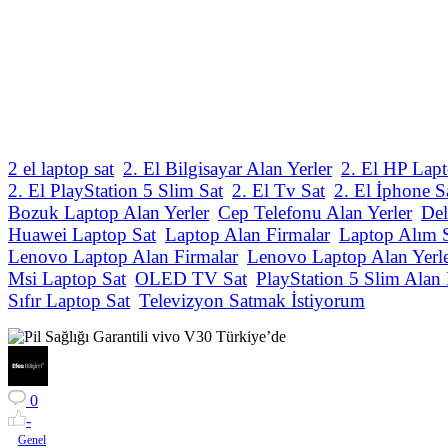
2 el laptop sat
2. El Bilgisayar Alan Yerler
2. El HP Lapt
2. El PlayStation 5 Slim Sat
2. El Tv Sat
2. El İphone S
Bozuk Laptop Alan Yerler
Cep Telefonu Alan Yerler
Del
Huawei Laptop Sat
Laptop Alan Firmalar
Laptop Alım 
Lenovo Laptop Alan Firmalar
Lenovo Laptop Alan Yerl
Msi Laptop Sat
OLED TV Sat
PlayStation 5 Slim Alan 
Sıfır Laptop Sat
Televizyon Satmak İstiyorum
0
-
Genel