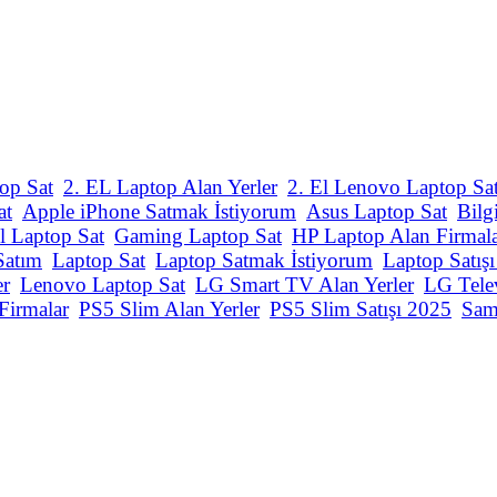
op Sat
2. EL Laptop Alan Yerler
2. El Lenovo Laptop Sa
at
Apple iPhone Satmak İstiyorum
Asus Laptop Sat
Bilg
l Laptop Sat
Gaming Laptop Sat
HP Laptop Alan Firmal
Satım
Laptop Sat
Laptop Satmak İstiyorum
Laptop Satış
er
Lenovo Laptop Sat
LG Smart TV Alan Yerler
LG Tele
Firmalar
PS5 Slim Alan Yerler
PS5 Slim Satışı 2025
Sam