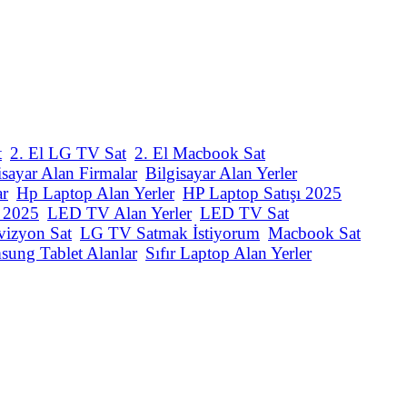
t
2. El LG TV Sat
2. El Macbook Sat
isayar Alan Firmalar
Bilgisayar Alan Yerler
ar
Hp Laptop Alan Yerler
HP Laptop Satışı 2025
ı 2025
LED TV Alan Yerler
LED TV Sat
vizyon Sat
LG TV Satmak İstiyorum
Macbook Sat
sung Tablet Alanlar
Sıfır Laptop Alan Yerler