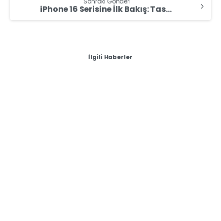
Sonraki Gönderi
iPhone 16 Serisine İlk Bakış: Tasarımdaki Değişimleri Ortaya Koyan Maket Görselleri Sızdırıldı!
İlgili Haberler
-
0
Teknoloji
Dünyanın En İnce ve En Hafif İçe Katlanan Telefonu
HONOR Magic V2 Şimdi Türkiye’de!
Katlanabilir telefon dünyasında standartları
yeniden belirleyen ve dikkatleri üzerine çeken
HONOR Magic V2, 5 Mart tarihinde SOHO House