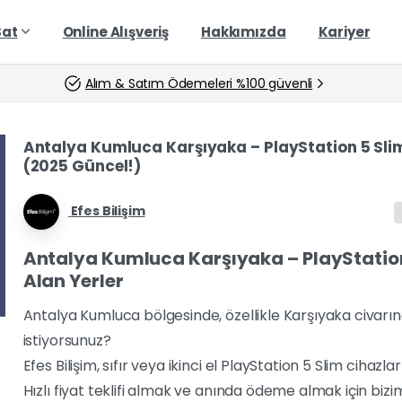
Sat
Online Alışveriş
Hakkımızda
Kariyer
Alım & Satım Ödemeleri %100 güvenli
Antalya Kumluca Karşıyaka – PlayStation 5 Slim S
(2025 Güncel!)
Efes Bilişim
Antalya Kumluca Karşıyaka – PlayStation 5
Alan Yerler
Antalya Kumluca bölgesinde, özellikle Karşıyaka civarınd
istiyorsunuz?
Efes Bilişim, sıfır veya ikinci el PlayStation 5 Slim cihazl
Hızlı fiyat teklifi almak ve anında ödeme almak için bizim