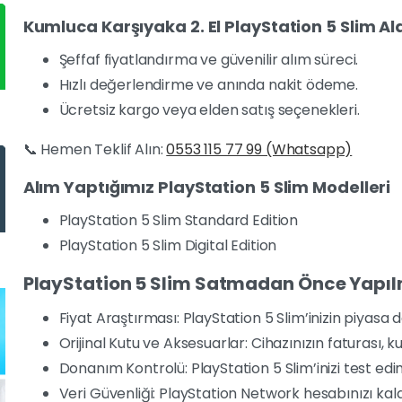
Kumluca Karşıyaka 2. El PlayStation 5 Slim Al
Şeffaf fiyatlandırma ve güvenilir alım süreci.
Hızlı değerlendirme ve anında nakit ödeme.
Ücretsiz kargo veya elden satış seçenekleri.
📞 Hemen Teklif Alın:
0553 115 77 99 (Whatsapp)
Alım Yaptığımız PlayStation 5 Slim Modelleri
PlayStation 5 Slim Standard Edition
PlayStation 5 Slim Digital Edition
PlayStation 5 Slim Satmadan Önce Yapıl
Fiyat Araştırması: PlayStation 5 Slim’inizin piyasa 
Orijinal Kutu ve Aksesuarlar: Cihazınızın faturası, ku
Donanım Kontrolü: PlayStation 5 Slim’inizi test edi
Veri Güvenliği: PlayStation Network hesabınızı kaldır