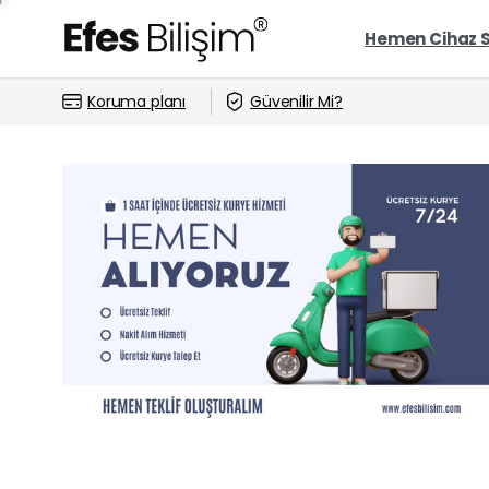
Hemen Cihaz 
Koruma planı
Güvenilir Mi?