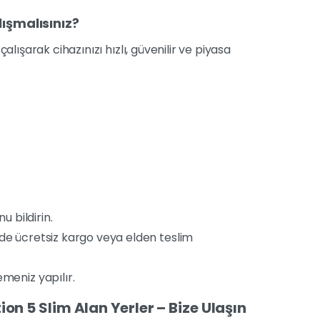
lışmalısınız?
alışarak cihazınızı hızlı, güvenilir ve piyasa
u bildirin.
de ücretsiz kargo veya elden teslim
meniz yapılır.
on 5 Slim Alan Yerler – Bize Ulaşın