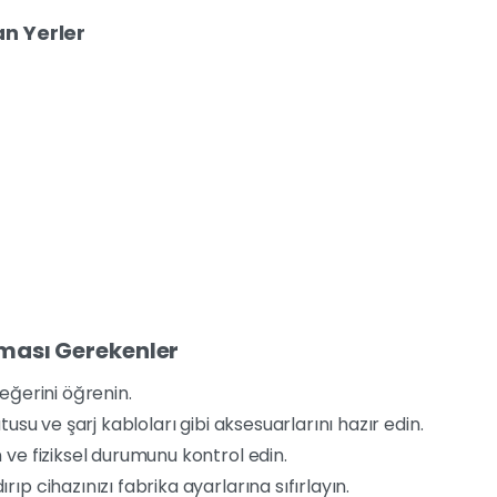
an Yerler
ması Gerekenler
değerini öğrenin.
tusu ve şarj kabloları gibi aksesuarlarını hazır edin.
n ve fiziksel durumunu kontrol edin.
ıp cihazınızı fabrika ayarlarına sıfırlayın.