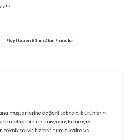
77 99
PlayStation 5 Slim Alan Firmalar
yana müşterilerine değerli teknolojik ürünlerini
s hizmetleri sunma misyonuyla faaliyet
 teknik servis hizmetlerimiz, kalite ve