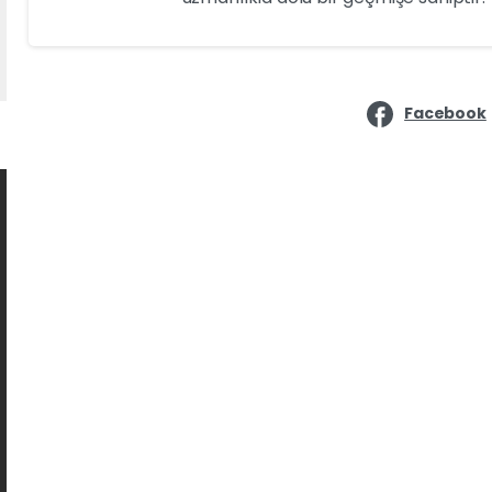
Facebook