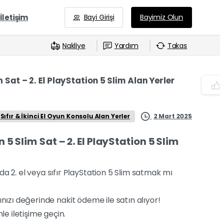
İletişim
Bayi Girişi
Bayimiz Olun
Nakliye
Yardım
Takas
at – 2. El PlayStation 5 Slim Alan Yerler
2 Mart 2025
Sıfır & İkinci El Oyun Konsolu Alan Yerler
 Slim Sat – 2. El PlayStation 5 Slim
a 2. el veya sıfır PlayStation 5 Slim satmak mı
arınızı değerinde nakit ödeme ile satın alıyor!
le iletişime geçin.